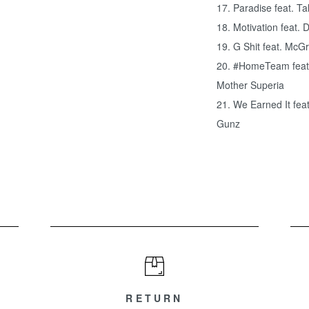
17. Paradise feat. T
18. Motivation feat.
19. G Shit feat. McGr
20. #HomeTeam feat.
Mother Superia
21. We Earned It feat
Gunz
RETURN