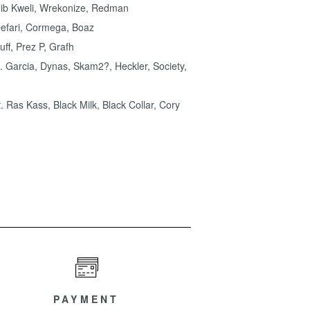
alib Kweli, Wrekonize, Redman
 Defari, Cormega, Boaz
uff, Prez P, Grafh
 Garcia, Dynas, Skam2?, Heckler, Society,
. Ras Kass, Black Milk, Black Collar, Cory
PAYMENT