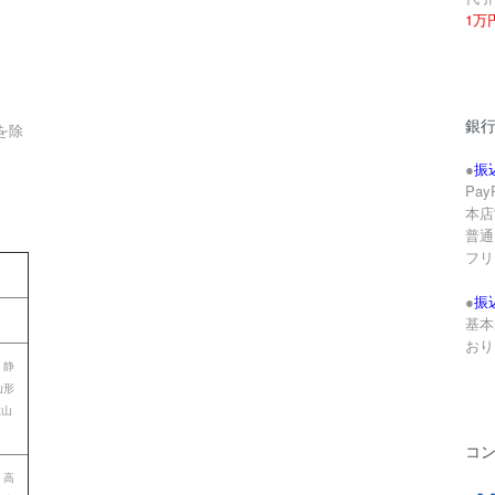
1万
銀
を除
●
振
Pa
本店
。
普通 
フリ
●
振
基本
おり
 静
山形
歌山
コ
 高