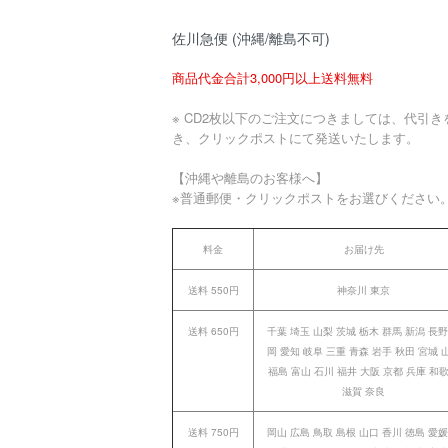
佐川急便 (沖縄/離島不可)
商品代金合計3,000円以上送料無料
※ CD2枚以下のご注文につきましては、代引き
き、クリックポストにて発送いたします。
【沖縄や離島のお客様へ】
※普通郵便・クリックポストをお選びください
料金
お届け先
送料 550円
神奈川 東京
送料 650円
千葉 埼玉 山梨 茨城 栃木 群馬 新潟 長野
岡 愛知 岐阜 三重 青森 岩手 秋田 宮城 
福島 富山 石川 福井 大阪 京都 兵庫 和
滋賀 奈良
送料 750円
岡山 広島 鳥取 島根 山口 香川 徳島 愛媛