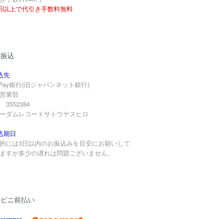
円以上で代引き手数料無料
行振込
込先
yPay銀行(旧ジャパンネット銀行)
営業部
3552384
ーダムレコードサトウヤスヒロ
込期日
的には3日以内のお振込みを目安にお願いして
ますが多少の遅れは問題ございません。
ンビニ前払い