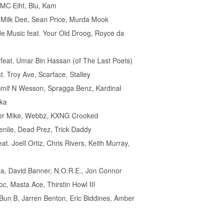
 MC Eiht, Blu, Kam
 Milk Dee, Sean Price, Murda Mook
de Music feat. Your Old Droog, Royce da
) feat. Umar Bin Hassan (of The Last Poets)
. Troy Ave, Scarface, Stalley
Smif N Wesson, Spragga Benz, Kardinal
cka
iller Mike, Webbz, KXNG Crooked
venile, Dead Prez, Trick Daddy
t. Joell Ortiz, Chris Rivers, Keith Murray,
zla, David Banner, N.O.R.E., Jon Connor
c, Masta Ace, Thirstin Howl III
 Bun B, Jarren Benton, Eric Biddines, Amber