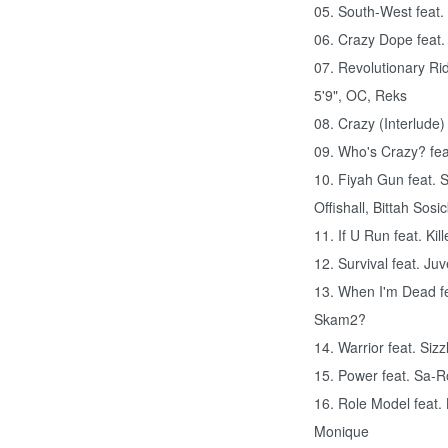
05. South-West feat.
06. Crazy Dope feat.
07. Revolutionary Ri
5'9", OC, Reks
08. Crazy (Interlude
09. Who's Crazy? feat
10. Fiyah Gun feat. 
Offishall, Bittah Sosi
11. If U Run feat. K
12. Survival feat. Ju
13. When I'm Dead fea
Skam2?
14. Warrior feat. Siz
15. Power feat. Sa-Ro
16. Role Model feat.
Monique