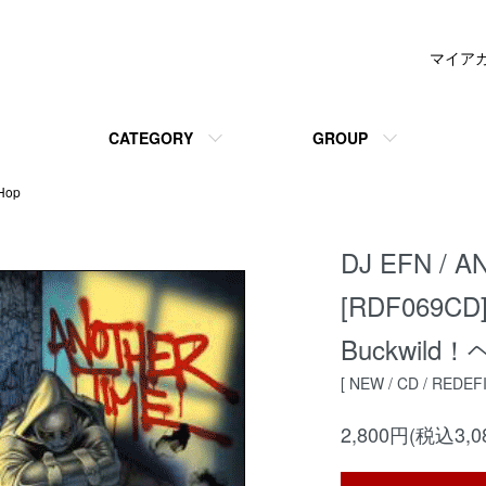
マイア
CATEGORY
GROUP
Hop
DJ EFN / A
[RDF069CD]
Buckwi
[ NEW / CD / REDE
2,800円(税込3,0