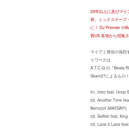
20年以上に及びマ
骨、ミックステープ・
に！ DJ Premier
西US 各地から招集
マイアミ発信の強烈
トワークは
A.T.C.Q.の『Beat
Skam2?によるも
01. Intro feat. Umar
02. Another Time fea
Bernz(of ¡MAYDAY!)
03. Selfish feat. Kin
04. Lane 2 Lane feat