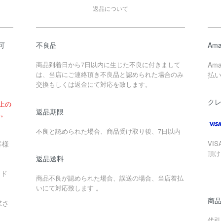
返品について
可
不良品
Ama
商品到着日から7日以内に生じた不良に付きまして
Am
は、当店にご連絡頂き不良品と認められた場合のみ
払
交換もしくは返金にて対応を致します。
ク
以上の
返品期限
い。
不良と認められた場合、商品受け取り後、7日以内
客様
VIS
頂け
返品送料
ード
商品不良が認められた場合、誤送の場合、当店着払
いにて対応致します 。
商
求さ
代引