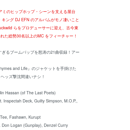
イアミのヒップホップ・シーンを支える屋台
キング DJ EFN のアルバムがモノ凄いこと
 やBuckwild らをプロデューサーに迎え、古今東
された総勢30名以上のMC をフィーチャー！
すぎるブームバップを怒涛の21曲収録！アー
s Rhymes and Life』のジャケットを手掛けた
の！ヘッズ撃沈間違いナシ！
 Bin Hassan (of The Last Poets)
t. Inspectah Deck, Guilty Simpson, M.O.P.,
g Tee, Fashawn, Kurupt
. Don Logan (Gunplay), Denzel Curry