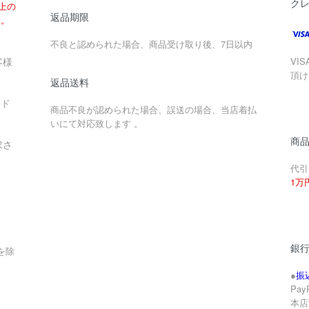
ク
以上の
返品期限
い。
不良と認められた場合、商品受け取り後、7日以内
客様
VIS
頂け
返品送料
ード
商品不良が認められた場合、誤送の場合、当店着払
いにて対応致します 。
商
求さ
代引
1万
銀
を除
●
振
Pa
本店
。