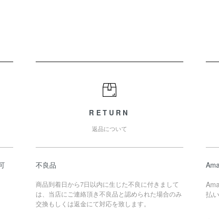
RETURN
返品について
可
不良品
Ama
商品到着日から7日以内に生じた不良に付きまして
Am
は、当店にご連絡頂き不良品と認められた場合のみ
払
交換もしくは返金にて対応を致します。