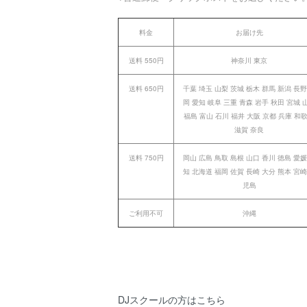
料金
お届け先
送料 550円
神奈川 東京
送料 650円
千葉 埼玉 山梨 茨城 栃木 群馬 新潟 長野
岡 愛知 岐阜 三重 青森 岩手 秋田 宮城 
福島 富山 石川 福井 大阪 京都 兵庫 和
滋賀 奈良
送料 750円
岡山 広島 鳥取 島根 山口 香川 徳島 愛媛
知 北海道 福岡 佐賀 長崎 大分 熊本 宮崎
児島
ご利用不可
沖縄
DJスクールの方はこちら