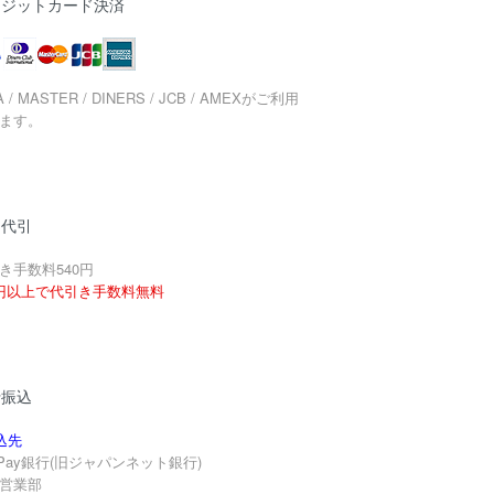
レジットカード決済
A / MASTER / DINERS / JCB / AMEXがご利用
ます。
品代引
き手数料540円
円以上で代引き手数料無料
行振込
込先
yPay銀行(旧ジャパンネット銀行)
営業部