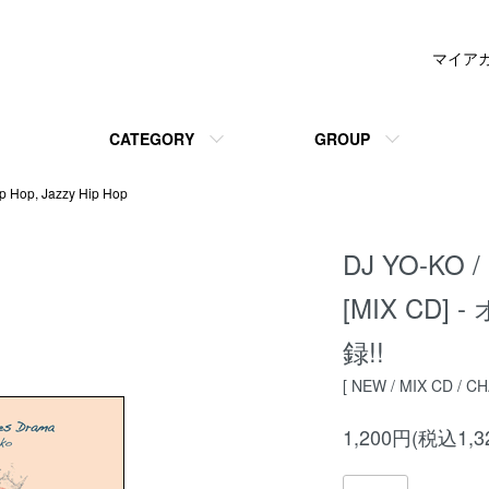
マイア
CATEGORY
GROUP
p Hop, Jazzy Hip Hop
DJ YO-KO /
[MIX CD
録!!
[ NEW / MIX CD / C
1,200円(税込1,3