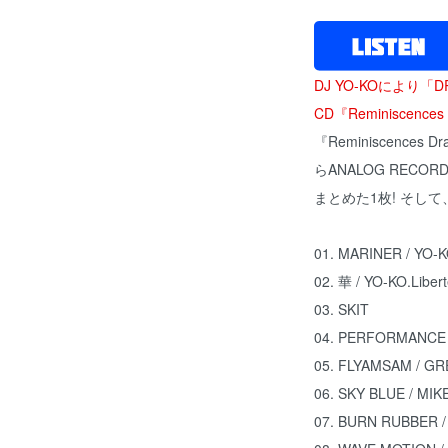
DJ YO-KOにより「
CD『Reminiscenc
『Reminiscence
らANALOG RECO
まとめた1枚! そして
01. MARINER / YO-K
02. 華 / YO-KO.Liber
03. SKIT
04. PERFORMANCE /
05. FLYAMSAM / G
06. SKY BLUE / MIK
07. BURN RUBBER 