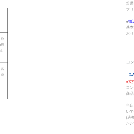
普通 
フリ
●
振
基本
おり
 静
山形
歌山
コ
 高
 鹿
※支
コン
商品
当店
いで
(過
ただ