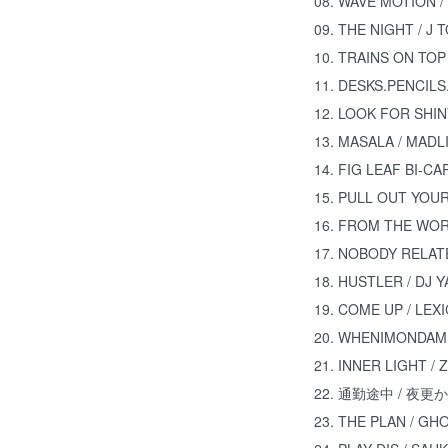
08. WAVE MOTION 
09. THE NIGHT / J 
10. TRAINS ON TO
11. DESKS.PENCIL
12. LOOK FOR SHIN
13. MASALA / MADL
14. FIG LEAF BI-C
15. PULL OUT YOUR
16. FROM THE WOR
17. NOBODY RELAT
18. HUSTLER / DJ Y
19. COME UP / LEX
20. WHENIMONDAMI
21. INNER LIGHT / Z
22. 通勤途中 / 夜更か
23. THE PLAN / GH