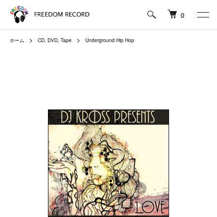
0
ホーム
CD, DVD, Tape
Underground Hip Hop