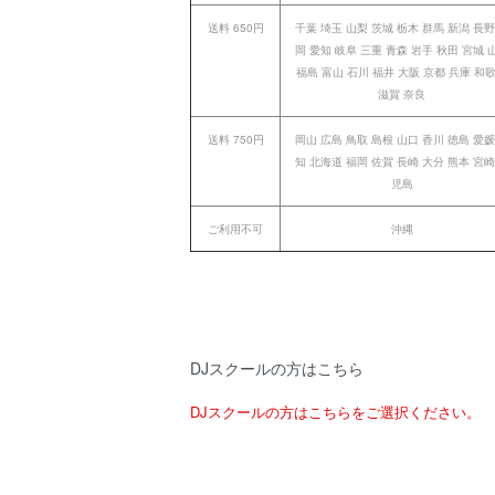
送料 650円
千葉 埼玉 山梨 茨城 栃木 群馬 新潟 長野
岡 愛知 岐阜 三重 青森 岩手 秋田 宮城 
福島 富山 石川 福井 大阪 京都 兵庫 和
滋賀 奈良
送料 750円
岡山 広島 鳥取 島根 山口 香川 徳島 愛媛
知 北海道 福岡 佐賀 長崎 大分 熊本 宮崎
児島
ご利用不可
沖縄
DJスクールの方はこちら
DJスクールの方はこちらをご選択ください。