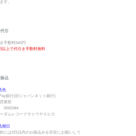
ます。
品代引
き手数料540円
円以上で代引き手数料無料
行振込
込先
yPay銀行(旧ジャパンネット銀行)
営業部
3552384
ーダムレコードサトウヤスヒロ
込期日
的には3日以内のお振込みを目安にお願いして