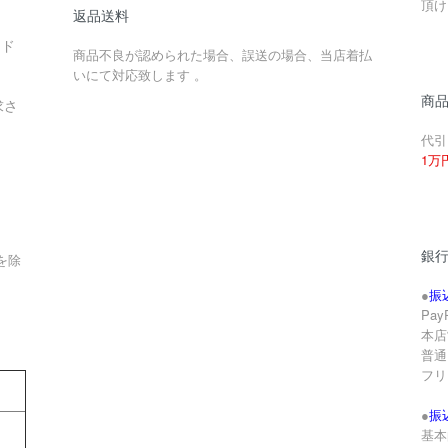
頂け
返品送料
ード
商品不良が認められた場合、誤送の場合、当店着払
いにて対応致します 。
商
求さ
代引
1万
銀
を除
●
振
Pa
本店
。
普通 
フリ
●
振
基本