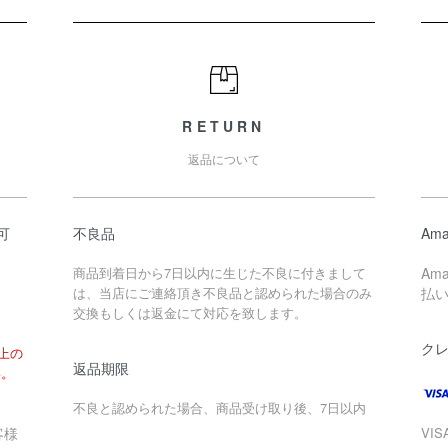
RETURN
返品について
可
不良品
Ama
商品到着日から7日以内に生じた不良に付きまして
Am
は、当店にご連絡頂き不良品と認められた場合のみ
払
交換もしくは返金にて対応を致します。
ク
以上の
返品期限
い。
不良と認められた場合、商品受け取り後、7日以内
客様
VIS