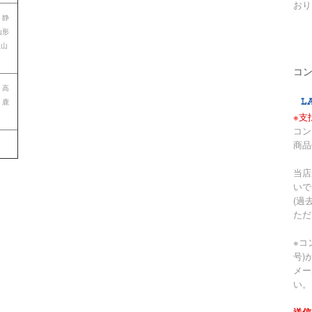
おり
 静
山形
歌山
コ
 高
 鹿
※支
コン
商品
当店
いで
(過
ただ
※コ
号)
メー
い。
送信