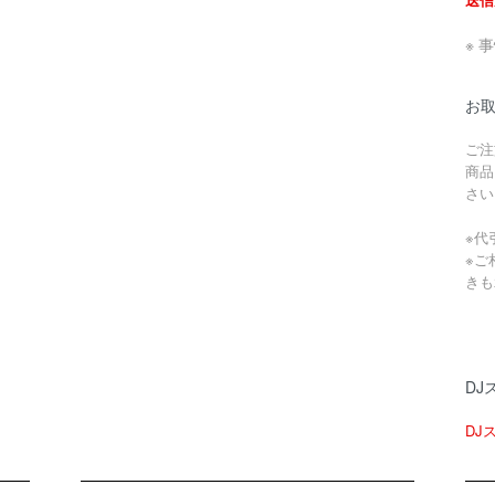
※ 
お
ご注
商品
さい
※代
※ご
きも
DJ
DJ