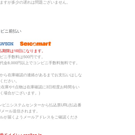
ますが多少の遅れは問題ございません。
ンビニ前払い
払期限は10日になります。
ビニ手数料は500円です。
代金8,000円以上でコンビニ手数料無料です。
から在庫確認の連絡があるまでお支払いはしな
ください。
去在庫や1点物は在庫確認に3日程度お時間をい
く場合がございます。)
ンビニシステムセンターから払込票URL(払込番
がメール送信されます。
ルが届くようメールアドレスをご確認くださ
元ドメイン：epsilon.jp