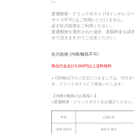
へ
普通郵便・クリックポスト (12インチレコ
サイズ不可) はご利用いただけません。
必ず佐川急便をご利用ください。
普通郵便を選択された場合、差額料金を請
せて頂きますのでご注意ください。
佐川急便 (沖縄/離島不可)
商品代金合計3,000円以上送料無料
※ CD2枚以下のご注文につきましては、代引き
き、クリックポストにて発送いたします。
【沖縄や離島のお客様へ】
※普通郵便・クリックポストをお選びください
料金
お届け先
送料 550円
神奈川 東京