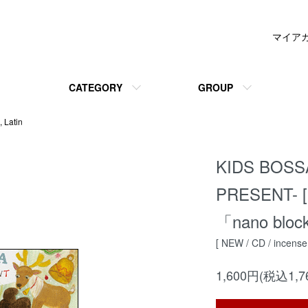
マイア
CATEGORY
GROUP
, Latin
KIDS BOSS
PRESENT-
「nano bl
[ NEW / CD / incense
1,600円(税込1,7