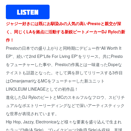
ジャジー好きには既にお馴染みの人気の高いPrestoと親交が深
く、同じくLAを拠点に活動する新鋭ビートメーカーDJ Ryloの新
作！
Prestoの日本での盛り上がりと同時期にデビュー作“All Worth It
EP”、続いて2nd EP”Life For Living EP”をリリース。共にPresto
をフューチャーした事や、Prestoの作風とは一味違ったDopeな
テイストも話題となった。そして満を辞してリリースする3作目
はOmanjamariなるMCをフューチャーした新ユニット
LINOLEUM LINEAGEとしての初作品！
進化したDJ RyloのビートとMCのスキルフルなフロウ、スピリチ
ュアルなポエトリーリーディングなどで深いアーティスティック
な世界が表現されています。
Hip Hop, Jazzy, Electronicaなど様々な要素を盛り込んで生まれ
たラップ3曲(A Side)、ブレイクビーツ2曲(B Side)を収録。直球