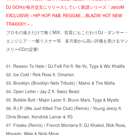
DJ GOHが毎月交互にリリースしていく新譜シリーズ「JaicoM
EXCLUSIVE～HIP HOP, R&B, REGGAE...,BLAZIN' HOT NEW
TRAXXX!!!～」
プロモの速さだけで無くMIX、音質にもこだわりDJ・ダンサー・
エンジニア・一般リスナー等、多方面から高い評価を受けるマン
スリーCDの定番!
01. Reason To Hate / DJ Felli Fel ft. Ne-Yo, Tyga & Wiz Khalifa
02. Ice Cold / Rick Ross ft. Omarion
03. Brooklyn (Brooklyn Nets Tribute) / Maino & The Mafia
04. Open Letter / Jay-Z ft. Swizz Beatz
05. Bubble Butt / Major Lazer ft. Bruno Mars, Tyga & Mystic
06. R.I.P. (We Just Killed The Club) (Remix) / Young Jeezy ft.
Chris Brown, Kendrick Lamar & YG
07. Freaks (Remix) / French Montana ft. DJ Khaled, Rick Ross,
Mavado, Wale & Nicki Minaj