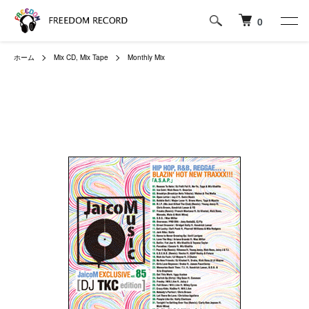
0
ホーム
Mix CD, Mix Tape
Monthly Mix