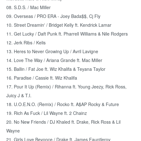
08. S.D.S. / Mac Miller
09. Overseas / PRO ERA - Joey Bada$$, Cj Fly
10. Street Dreamin' / Bridget Kelly ft. Kendrick Lamar
11. Get Lucky / Daft Punk ft. Pharrell Williams & Nile Rodgers
12. Jerk Ribs / Kelis
13. Heres to Never Growing Up / Avril Lavigne
14. Love The Way / Ariana Grande ft. Mac Miller
15. Ballin / Fat Joe ft. Wiz Khalifa & Teyana Taylor
16. Paradise / Cassie ft. Wiz Khalifa
17. Pour It Up (Remix) / Rihanna ft. Young Jeezy, Rick Ross,
Juicy J & T.I.
18. U.O.E.N.O. (Remix) / Rocko ft. A$AP Rocky & Future
19. Rich As Fuck / Lil Wayne ft. 2 Chainz
20. No New Friends / DJ Khaled ft. Drake, Rick Ross & Lil
Wayne
21. Girls Love Beyonce / Drake ft. James Fauntleroy