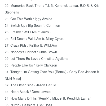
22. Memories Back Then / T.I. ft. Kendrick Lamar, B.O.B. & Kris
Stephens
23. Get This Work / Iggy Azalea
24. Switch Up / Big Sean ft. Common
25. Freshy / Will.I.Am ft. Juicy J
26. Fall Down / Will.I.Am ft. Miley Cyrus
27. Crazy Kids / Ke$ha ft. Will.I.Am
28. Nobody's Perfect / Chris Brown
29. Let There Be Love / Christina Aguilera
30. People Like Us / Kelly Clarkson
31. Tonight I'm Getting Over You (Remix) / Carly Rae Jepsen ft.
Nicki Minaj
32. The Other Side / Jason Derulo
33. Heart Attack / Demi Lovato
34. How Many Drinks (Remix) / Miguel ft. Kendrick Lamar
35. Numb / Cassie ft. Rick Ross