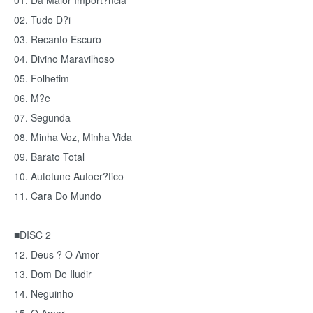
01. Da Maior Import?ncia
02. Tudo D?i
03. Recanto Escuro
04. Divino Maravilhoso
05. Folhetim
06. M?e
07. Segunda
08. Minha Voz, Minha Vida
09. Barato Total
10. Autotune Autoer?tico
11. Cara Do Mundo
■DISC 2
12. Deus ? O Amor
13. Dom De Iludir
14. Neguinho