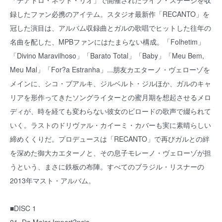
「テアトロ・ネット・リオ」で開催されたライブ・ステージを収
録したファン必携のアイテム。スタジオ最新作「RECANTO」を
冠した演目は、アルバム収録曲とガルの歌唱でヒットした往年の
名曲を配した、MPBファンにはたまらない構成。「Folhetim」
「Divino Maravilhoso」「Barato Total」「Baby」「Meu Bem,
Meu Mal」「For?a Estranha」...朋友カエターノ・ヴェローゾを
メインに、シコ・ブアルキ、ジルベルト・ジルほか、ガルのキャ
リアを形作ってきたソングライターとの蜜月期を想起させるメロ
ディが、時を経ても変わらない彼女のビロードの歌声で綴られて
いく。ラストのドリヴァル・カイーミ・カバーも実に素晴らしい
締めくくりだ。プロデュースは「RECANTO」で再びガルとの絆
を深めた御大カエターノと、その息子モレーノ・ヴェローゾが担
うという、まさに鉄板の布陣。すべてのブラジル・リスナーの
2013年マスト・アルバム。
■DISC 1