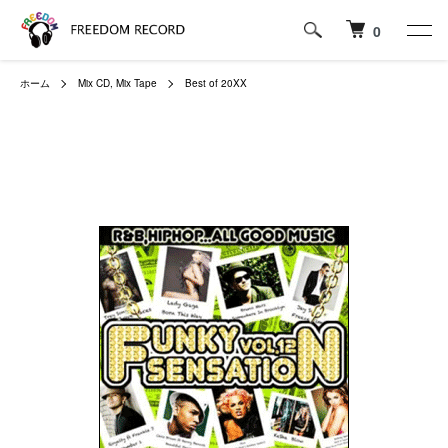
0
ホーム
Mix CD, Mix Tape
Best of 20XX