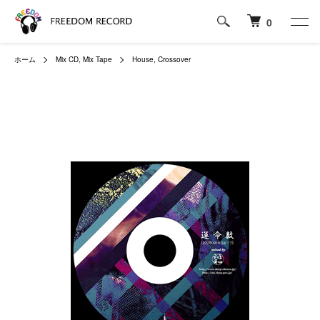
0
ホーム
Mix CD, Mix Tape
House, Crossover