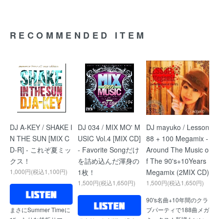
RECOMMENDED ITEM
DJ A-KEY / SHAKE I
DJ 034 / MIX MO' M
DJ mayuko / Lesson
N THE SUN [MIX C
USIC Vol.4 [MIX CD]
88 + 100 Megamix -
D-R] - これぞ夏ミッ
- Favorite Songだけ
Around The Music o
クス！
を詰め込んだ渾身の
f The 90's+10Years
1,000円(税込1,100円)
1枚！
Megamix (2MIX CD)
1,500円(税込1,650円)
1,500円(税込1,650円)
90's名曲+10年間のクラ
ブパーティで188曲メガ
まさにSummer Timeに