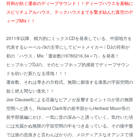
符和が紡ぐ運命のディープサウンド！！ディープハウスを基軸に
スピリチュアルハウス、テックハウスまでを繋ぎ結んだ真空のデ
ィープMIx！！
2011年以降、精力的にミックスCDを発表している、中国地方を
代表するレーベル√9の主宰にしてビートメイカー / DJの符和が
初の「ハウス」Mix「運命数(19780216.34＝7)」を発表！
ヒップホップDJの、そのヒップホップ的感覚でディープサウン
ドを紡いだ新たなる境地！！！
運命数、それは導きの方程式。無限に膨張する漆黒の宇宙空間の
如く絶え間ない進化！！
Joe Claussellによる荘厳なピアノが反響するイントロが音の無限
空間へと誘う。Roland Clark等の前半部からHerbest Moon等の
前半部後編にかけ、一気に音の深みへと誘っていく。気付いた頃
には光届かぬ無限の宇宙空間の中をつき走っている。その後中盤
では旅の息抜きと言わんばかりの、メロディアスなオアシスで清