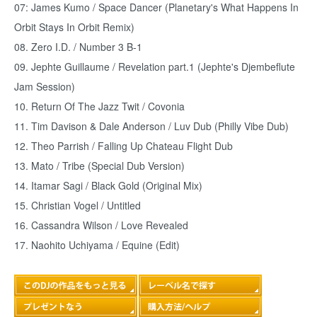
07: James Kumo / Space Dancer (Planetary's What Happens In
Orbit Stays In Orbit Remix)
08. Zero I.D. / Number 3 B-1
09. Jephte Guillaume / Revelation part.1 (Jephte's Djembeflute
Jam Session)
10. Return Of The Jazz Twit / Covonia
11. Tim Davison & Dale Anderson / Luv Dub (Philly Vibe Dub)
12. Theo Parrish / Falling Up Chateau Flight Dub
13. Mato / Tribe (Special Dub Version)
14. Itamar Sagi / Black Gold (Original Mix)
15. Christian Vogel / Untitled
16. Cassandra Wilson / Love Revealed
17. Naohito Uchiyama / Equine (Edit)