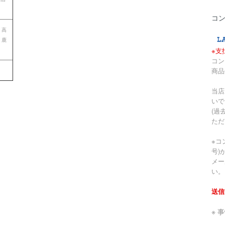
コ
 高
 鹿
※支
コン
商品
当店
いで
(過
ただ
※コ
号)
メー
い。
送信
※ 