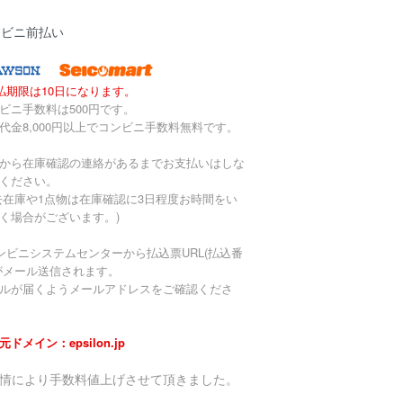
ンビニ前払い
払期限は10日になります。
ビニ手数料は500円です。
代金8,000円以上でコンビニ手数料無料です。
から在庫確認の連絡があるまでお支払いはしな
ください。
去在庫や1点物は在庫確認に3日程度お時間をい
く場合がございます。)
ンビニシステムセンターから払込票URL(払込番
がメール送信されます。
ルが届くようメールアドレスをご確認くださ
元ドメイン：epsilon.jp
事情により手数料値上げさせて頂きました。