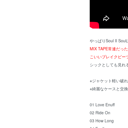
やっぱりSoul II 
MIX TAPE常連だっ
こいいブレイクビー
シックとしても見れ
※ジャケット軽い破
※綺麗なケースと交
01 Love Enuff
02 Ride On
03 How Long