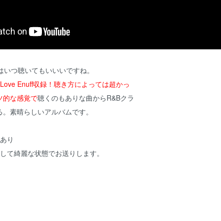
Soulはいつ聴いてもいいいですね。
たLove Enuff収録！聴き方によっては超かっ
ツ的な感覚で
聴くのもありな曲からR&Bクラ
る。素晴らしいアルバムです。
れあり
換して綺麗な状態でお送りします。