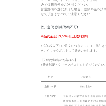
必ず佐川急便をご利用ください。
普通郵便を選択された場合、差額料金を請
せて頂きますのでご注意ください。
佐川急便 (沖縄/離島不可)
商品代金合計3,000円以上送料無料
※ CD2枚以下のご注文につきましては、代引き
き、クリックポストにて発送いたします。
【沖縄や離島のお客様へ】
※普通郵便・クリックポストをお選びください
料金
お届け先
送料 550円
神奈川 東京
送料 650円
千葉 埼玉 山梨 茨城 栃木 群馬 新潟 長野
岡 愛知 岐阜 三重 青森 岩手 秋田 宮城 
福島 富山 石川 福井 大阪 京都 兵庫 和