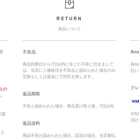
RETURN
返品について
可
不良品
Ama
商品到着日から7日以内に生じた不良に付きまして
Am
は、当店にご連絡頂き不良品と認められた場合のみ
払
交換もしくは返金にて対応を致します。
ク
以上の
返品期限
い。
不良と認められた場合、商品受け取り後、7日以内
客様
VIS
頂け
返品送料
ード
商品不良が認められた場合、誤送の場合、当店着払