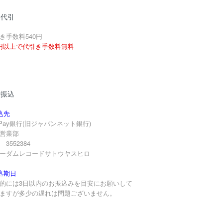
品代引
き手数料540円
円以上で代引き手数料無料
行振込
込先
yPay銀行(旧ジャパンネット銀行)
営業部
3552384
ーダムレコードサトウヤスヒロ
込期日
的には3日以内のお振込みを目安にお願いして
ますが多少の遅れは問題ございません。