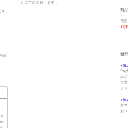
いにて対応致します 。
商
求さ
代引
1万
銀
を除
●
振
Pa
本店
。
普通 
フリ
●
振
基本
おり
 静
山形
歌山