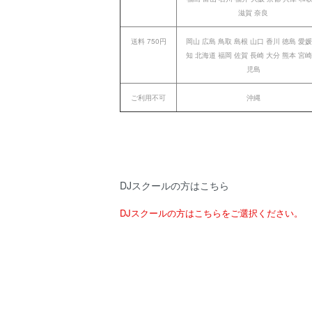
滋賀 奈良
送料 750円
岡山 広島 鳥取 島根 山口 香川 徳島 愛媛
知 北海道 福岡 佐賀 長崎 大分 熊本 宮崎
児島
ご利用不可
沖縄
DJスクールの方はこちら
DJスクールの方はこちらをご選択ください。