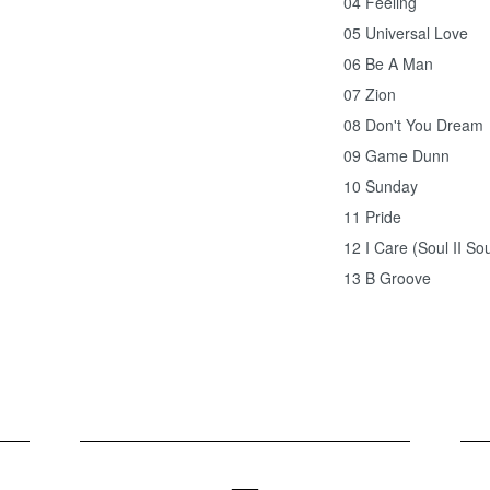
04 Feeling
05 Universal Love
06 Be A Man
07 Zion
08 Don't You Dream
09 Game Dunn
10 Sunday
11 Pride
12 I Care (Soul II Sou
13 B Groove