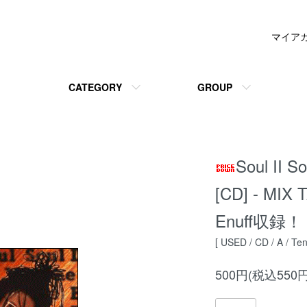
マイア
CATEGORY
GROUP
Soul II S
[CD] - MI
Enuff収録！
[ USED / CD / A / Te
500円(税込550円