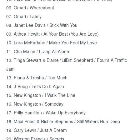
06. Omari / Whereabout
07. Omari / Lately
08. Janet Lee Davis / Stick With You
09. Althea Hewitt / At Your Best (You Are Love)
10. Lora McFarlane / Make You Feel My Love
11. Cha Maine / Living All Alone
12. Tinga Stewart & Elaine "LilBit" Shepherd / Four's A Traffic
Jam
13. Fiona & Tresha / Too Much
14. J-Boog / Let's Do It Again
15. New Kingston / I Walk The Line
16. New Kingston / Someday
17. Prilly Hamilton / Wake Up Everybody
18. Maxi Priest & Richie Stephens / Still Waters Run Deep
19. Gary Lewin / Just A Dream
20. Winston Francis / Secrets