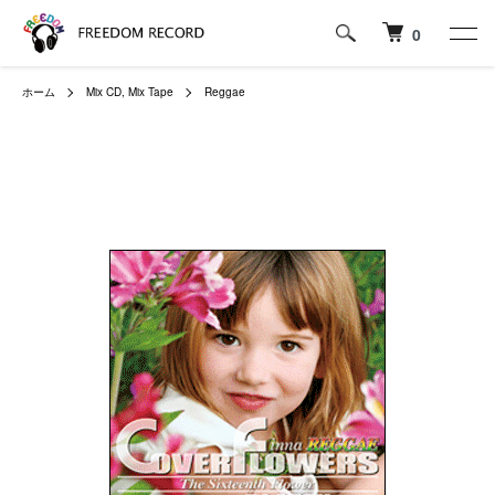
0
ホーム
Mix CD, Mix Tape
Reggae