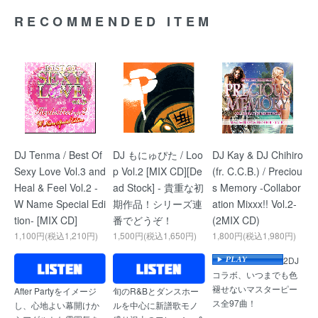
RECOMMENDED ITEM
DJ Tenma / Best Of
DJ もにゅぴた / Loo
DJ Kay & DJ Chihiro
Sexy Love Vol.3 and
p Vol.2 [MIX CD][De
(fr. C.C.B.) / Preciou
Heal & Feel Vol.2 -
ad Stock] - 貴重な初
s Memory -Collabor
W Name Special Edi
期作品！シリーズ連
ation Mixxx!! Vol.2-
tion- [MIX CD]
番でどうぞ！
(2MIX CD)
1,100円(税込1,210円)
1,500円(税込1,650円)
1,800円(税込1,980円)
2DJ
コラボ、いつまでも色
褪せないマスターピー
After Partyをイメージ
旬のR&Bとダンスホー
ス全97曲！
し、心地よい幕開けか
ルを中心に新譜歌モノ