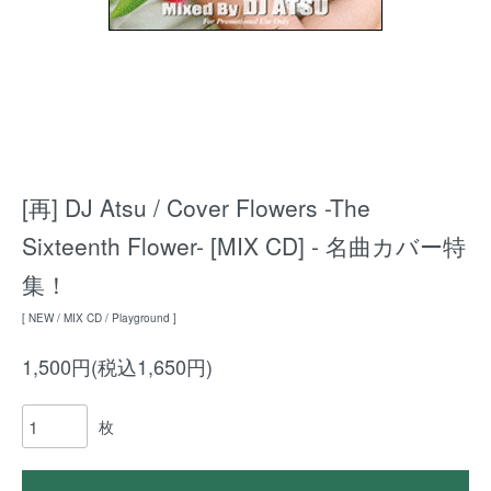
[再] DJ Atsu / Cover Flowers -The
Sixteenth Flower- [MIX CD] - 名曲カバー特
集！
[ NEW / MIX CD / Playground ]
1,500円(税込1,650円)
枚