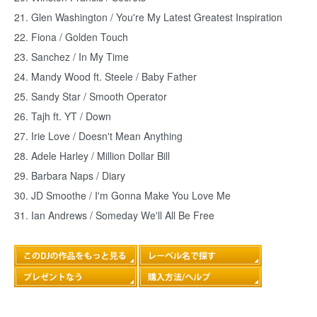
21. Glen Washington / You're My Latest Greatest Inspiration
22. Fiona / Golden Touch
23. Sanchez / In My Time
24. Mandy Wood ft. Steele / Baby Father
25. Sandy Star / Smooth Operator
26. Tajh ft. YT / Down
27. Irie Love / Doesn't Mean Anything
28. Adele Harley / Million Dollar Bill
29. Barbara Naps / Diary
30. JD Smoothe / I'm Gonna Make You Love Me
31. Ian Andrews / Someday We'll All Be Free