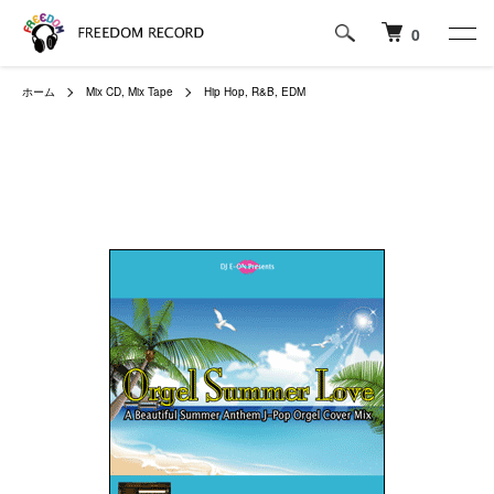
0
ホーム
Mix CD, Mix Tape
Hip Hop, R&B, EDM