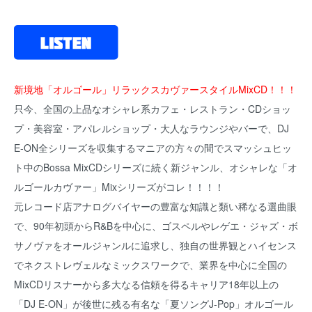
新境地「オルゴール」リラックスカヴァースタイルMixCD！！！
只今、全国の上品なオシャレ系カフェ・レストラン・CDショッ
プ・美容室・アパレルショップ・大人なラウンジやバーで、DJ
E-ON全シリーズを収集するマニアの方々の間でスマッシュヒッ
ト中のBossa MixCDシリーズに続く新ジャンル、オシャレな「オ
ルゴールカヴァー」Mixシリーズがコレ！！！！
元レコード店アナログバイヤーの豊富な知識と類い稀なる選曲眼
で、90年初頭からR&Bを中心に、ゴスペルやレゲエ・ジャズ・ボ
サノヴァをオールジャンルに追求し、独自の世界観とハイセンス
でネクストレヴェルなミックスワークで、業界を中心に全国の
MixCDリスナーから多大なる信頼を得るキャリア18年以上の
「DJ E-ON」が後世に残る有名な「夏ソングJ-Pop」オルゴール