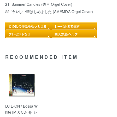
21. Summer Candles (杏里 Orgel Cover)
22. 冷やし中華はじめました (AMEMIYA Orgel Cover)
RECOMMENDED ITEM
DJ E-ON / Bossa W
hite [MIX CD-R]- シ