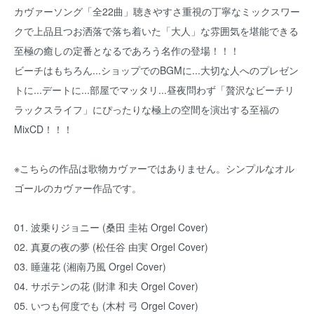
カヴァーソング「全22曲」聴きやすさ重視の丁寧なミックスワー
クで上品且つお洒落で落ち着いた「大人」な雰囲気を堪能できる
至極の癒しの定番となるであろう名作の登場！！！
ビーチはもちろん...ショップでのBGMに...大切な人へのプレゼン
トに...デートに...部屋でマッタリ...昼夜問わず「贅沢なビーチリ
ラックスライフ」にぴったりな極上の空間を演出する至福の
MixCD！！！
※こちらの作品は歌物カヴァーではありません。シンプルなオル
ゴールのカヴァー作品です。
01. 波乗りジョニー (桑田 圭祐 Orgel Cover)
02. 真夏の夜の夢 (松任谷 由実 Orgel Cover)
03. 睡蓮花 (湘南乃風 Orgel Cover)
04. サボテンの花 (財津 和夫 Orgel Cover)
05. いつも何度でも (木村 弓 Orgel Cover)