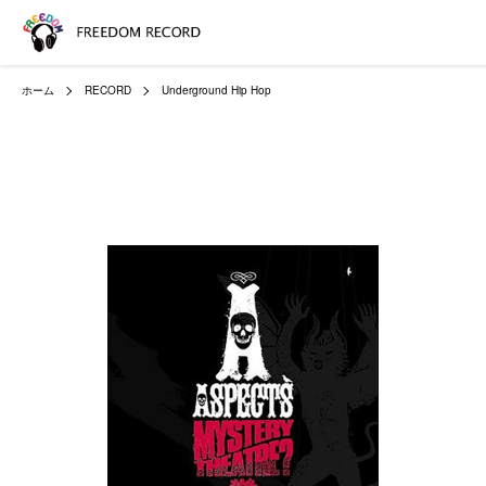
ホーム
RECORD
Underground Hip Hop