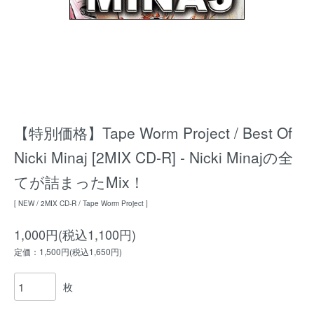
【特別価格】Tape Worm Project / Best Of
Nicki Minaj [2MIX CD-R] - Nicki Minajの全
てが詰まったMix！
[ NEW / 2MIX CD-R / Tape Worm Project ]
1,000円(税込1,100円)
定価：1,500円(税込1,650円)
枚