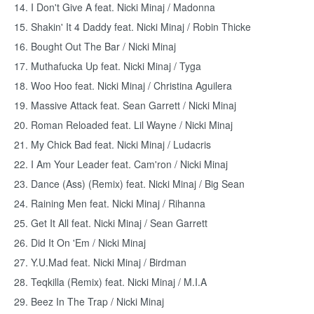
14. I Don't Give A feat. Nicki Minaj / Madonna
15. Shakin' It 4 Daddy feat. Nicki Minaj / Robin Thicke
16. Bought Out The Bar / Nicki Minaj
17. Muthafucka Up feat. Nicki Minaj / Tyga
18. Woo Hoo feat. Nicki Minaj / Christina Aguilera
19. Massive Attack feat. Sean Garrett / Nicki Minaj
20. Roman Reloaded feat. Lil Wayne / Nicki Minaj
21. My Chick Bad feat. Nicki Minaj / Ludacris
22. I Am Your Leader feat. Cam'ron / Nicki Minaj
23. Dance (Ass) (Remix) feat. Nicki Minaj / Big Sean
24. Raining Men feat. Nicki Minaj / Rihanna
25. Get It All feat. Nicki Minaj / Sean Garrett
26. Did It On 'Em / Nicki Minaj
27. Y.U.Mad feat. Nicki Minaj / Birdman
28. Teqkilla (Remix) feat. Nicki Minaj / M.I.A
29. Beez In The Trap / Nicki Minaj