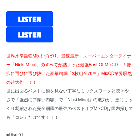
世界水準最強Mix！ずばり、最速最新！スーパーエンターテイナ
ー「Nicki Minaj」のすべてが詰まった最強Best Of MixCD！！贅
沢に選びに選び抜いた豪華絢爛「2枚組全70曲」MixCD業界騒然
の超大作！！！
世に出回るベストに類を見ない丁寧なミックスワークと聴きやす
さで「強烈にブ厚い内容」で「Nicki Minaj」の魅力が、更にじっ
くり凝縮された完全網羅の最強のベストオブMixCDは国内探して
も「コレ」だけです！！！
■Disc.01