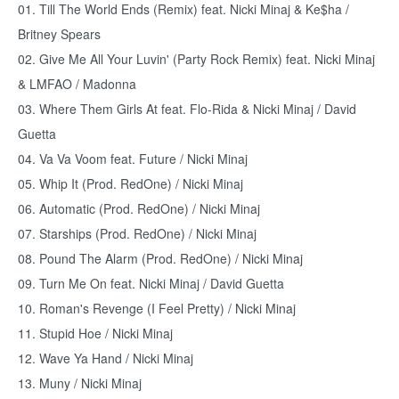
01. Till The World Ends (Remix) feat. Nicki Minaj & Ke$ha /
Britney Spears
02. Give Me All Your Luvin' (Party Rock Remix) feat. Nicki Minaj
& LMFAO / Madonna
03. Where Them Girls At feat. Flo-Rida & Nicki Minaj / David
Guetta
04. Va Va Voom feat. Future / Nicki Minaj
05. Whip It (Prod. RedOne) / Nicki Minaj
06. Automatic (Prod. RedOne) / Nicki Minaj
07. Starships (Prod. RedOne) / Nicki Minaj
08. Pound The Alarm (Prod. RedOne) / Nicki Minaj
09. Turn Me On feat. Nicki Minaj / David Guetta
10. Roman's Revenge (I Feel Pretty) / Nicki Minaj
11. Stupid Hoe / Nicki Minaj
12. Wave Ya Hand / Nicki Minaj
13. Muny / Nicki Minaj