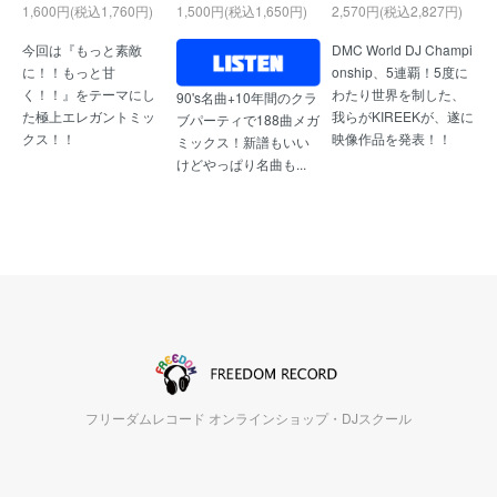
1,600円(税込1,760円)
1,500円(税込1,650円)
2,570円(税込2,827円)
今回は『もっと素敵
DMC World DJ Champi
に！！もっと甘
onship、5連覇！5度に
く！！』をテーマにし
わたり世界を制した、
90's名曲+10年間のクラ
た極上エレガントミッ
我らがKIREEKが、遂に
ブパーティで188曲メガ
クス！！
映像作品を発表！！
ミックス！新譜もいい
けどやっぱり名曲も...
フリーダムレコード オンラインショップ・DJスクール