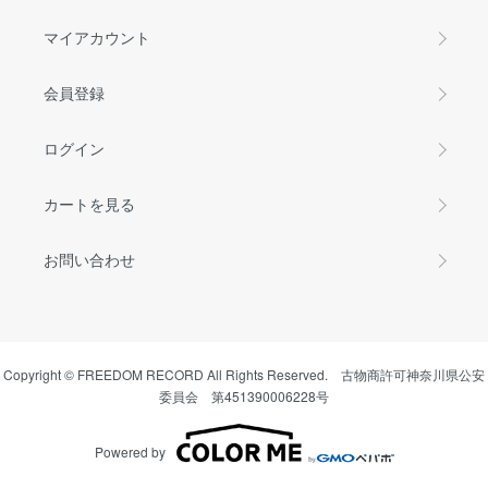
マイアカウント
会員登録
ログイン
カートを見る
お問い合わせ
Copyright © FREEDOM RECORD All Rights Reserved. 古物商許可神奈川県公安
委員会 第451390006228号
Powered by