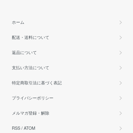
ホーム
配送・送料について
返品について
支払い方法について
特定商取引法に基づく表記
プライバシーポリシー
メルマガ登録・解除
RSS
/
ATOM