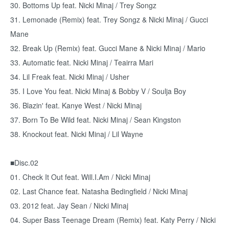
30. Bottoms Up feat. Nicki Minaj / Trey Songz
31. Lemonade (Remix) feat. Trey Songz & Nicki Minaj / Gucci
Mane
32. Break Up (Remix) feat. Gucci Mane & Nicki Minaj / Mario
33. Automatic feat. Nicki Minaj / Teairra Mari
34. Lil Freak feat. Nicki Minaj / Usher
35. I Love You feat. Nicki Minaj & Bobby V / Soulja Boy
36. Blazin' feat. Kanye West / Nicki Minaj
37. Born To Be Wild feat. Nicki Minaj / Sean Kingston
38. Knockout feat. Nicki Minaj / Lil Wayne
■Disc.02
01. Check It Out feat. Will.I.Am / Nicki Minaj
02. Last Chance feat. Natasha Bedingfield / Nicki Minaj
03. 2012 feat. Jay Sean / Nicki Minaj
04. Super Bass Teenage Dream (Remix) feat. Katy Perry / Nicki