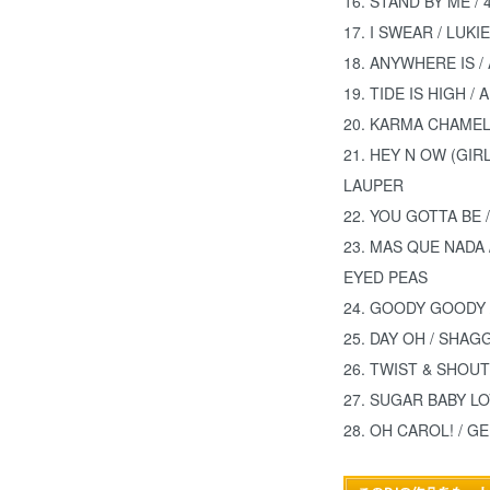
16. STAND BY ME /
17. I SWEAR / LUKIE
18. ANYWHERE IS /
19. TIDE IS HIGH /
20. KARMA CHAMEL
21. HEY N OW (GIR
LAUPER
22. YOU GOTTA BE 
23. MAS QUE NADA
EYED PEAS
24. GOODY GOODY 
25. DAY OH / SHAG
26. TWIST & SHOU
27. SUGAR BABY LO
28. OH CAROL! / 