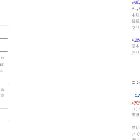
●
振
Pa
本店
。
普通 
フリ
●
振
基本
おり
 静
山形
歌山
コ
 高
 鹿
※支
コン
商品
当店
いで
(過