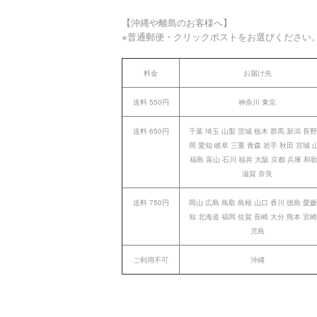
【沖縄や離島のお客様へ】
※普通郵便・クリックポストをお選びください
料金
お届け先
送料 550円
神奈川 東京
送料 650円
千葉 埼玉 山梨 茨城 栃木 群馬 新潟 長野
岡 愛知 岐阜 三重 青森 岩手 秋田 宮城 
福島 富山 石川 福井 大阪 京都 兵庫 和
滋賀 奈良
送料 750円
岡山 広島 鳥取 島根 山口 香川 徳島 愛媛
知 北海道 福岡 佐賀 長崎 大分 熊本 宮崎
児島
ご利用不可
沖縄