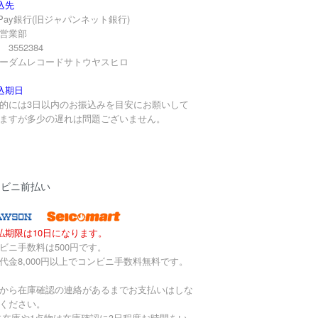
込先
yPay銀行(旧ジャパンネット銀行)
営業部
3552384
ーダムレコードサトウヤスヒロ
込期日
的には3日以内のお振込みを目安にお願いして
ますが多少の遅れは問題ございません。
ンビニ前払い
払期限は10日になります。
ビニ手数料は500円です。
代金8,000円以上でコンビニ手数料無料です。
から在庫確認の連絡があるまでお支払いはしな
ください。
去在庫や1点物は在庫確認に3日程度お時間をい