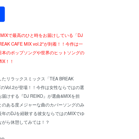
MIXで最高のひと時をお届けしている「DJ
REAK CAFE MIX vol.2"が到着！！今作は一
日本のポップソングや世界のヒットソングの
IX！！
たリラックスミックス「TEA BREAK
ーズのVol.2が登場！！今作は女性ならではの選
けする『DJ REIKO』が選曲&MIXを担
とのある度メジャーな曲のカバーソングのみ
年のDJを経験する彼女ならではのMIXでゆ
ながら休憩してみては！？