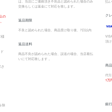
は、当店にご連絡頂き不良品と認められた場合のみ
払
交換もしくは返金にて対応を致します。
ク
以上の
返品期限
い。
不良と認められた場合、商品受け取り後、7日以内
客様
VIS
頂け
返品送料
ード
商品不良が認められた場合、誤送の場合、当店着払
いにて対応致します 。
商
求さ
代引
1万
銀
を除