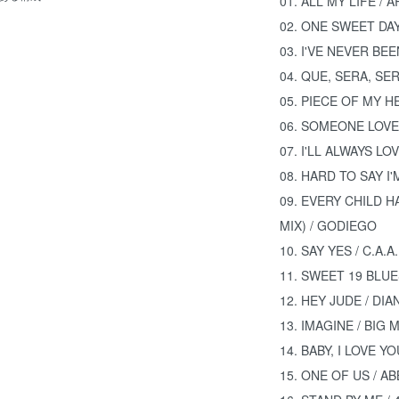
01. ALL MY LIFE / A
02. ONE SWEET DAY
03. I'VE NEVER BE
04. QUE, SERA, SE
05. PIECE OF MY H
06. SOMEONE LOVES
07. I'LL ALWAYS LO
08. HARD TO SAY I'
09. EVERY CHILD 
MIX) / GODIEGO
10. SAY YES / C.A.
11. SWEET 19 BLUE
12. HEY JUDE / DIA
13. IMAGINE / BIG
14. BABY, I LOVE 
15. ONE OF US / 