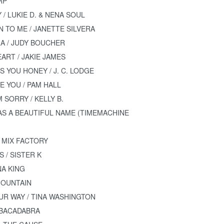
RP
 / LUKIE D. & NENA SOUL
EN TO ME / JANETTE SILVERA
RA / JUDY BOUCHER
EART / JAKIE JAMES
 YOU HONEY / J. C. LODGE
VE YOU / PAM HALL
M SORRY / KELLY B.
HAS A BEAUTIFUL NAME (TIMEMACHINE
A. MIX FACTORY
S / SISTER K
NA KING
 MOUNTAIN
YOUR WAY / TINA WASHINGTON
ABBACADABRA