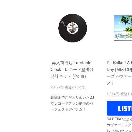
[再入荷待ち]Turntable
DJ Reiko / A 
Clock - レコード壁掛け
Day [MIX C
時計キット (色: 白)
ーズカヴァー
ス！
2,456円(税込2,702円)
1,314円(税込1,
細部までこだわりぬいたDJ
やレコードファン納得のパ
ーフェクトアイテム！
DJ REIKOに
カヴァーミック
らではのセンスあ