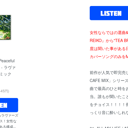
女性ならではの選曲&
REIKO』から"TEA B
度は聞いた事がある
カバーソングのみをM
Peaceful
D] - ラヴァ
前作が人気で即完売し
ミック
CAFE MIX」シリ
曲で最高のひと時をお届
445円)
当。誰もが聞いたこ
をチョイス！！！！長
っくり音に酔いしれ
よるラヴァーズ
ス！女性な
る構成...