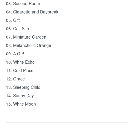
03. Second Room
04. Cigarette and Daybreak
05.
Gift
06. Cait Sith
07. Miniature Garden
08. Melancholic Orange
09.
A G B
10. White Echo
11. Cold Place
12. Grace
13. Sleeping Child
14. Sunny Day
15. White Moon