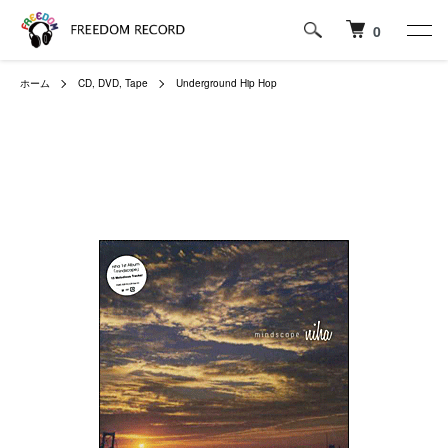
0
ホーム
CD, DVD, Tape
Underground Hip Hop