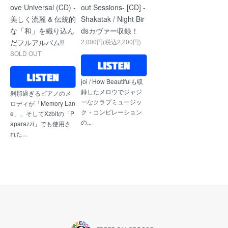
ove Universal (CD) -
out Sessions- [CD] -
美しく流麗 & 伝統的
Shakatak / Night Bir
な「和」を織り込ん
dsカヴァー収録！
だフルアルバム!!
2,000円(税込2,200円)
SOLD OUT
joi / How Beautifulも収
録したメロウでジャジ
刹那過ぎるピアノのメ
ーなクラブミュージッ
ロディが「Memory Lan
ク・コンピレーション
e」、そしてXzbitの「P
の...
aparazzi」でも使用さ
れた...