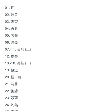
01. 序
02. 銃口
03. 渇望
04. 再興
05. 芯鉄
06. 焦燥
07.-11. 美獣 (上)
12. 蝶番
13.-18. 美獣 (下)
19. 接近
20. 櫛ト簪
21. 湾曲
22. 抱擁
23. 殴雨
24. 灼熱