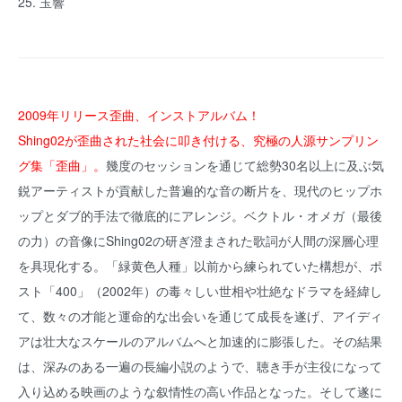
25. 玉響
2009年リリース歪曲、インストアルバム！
Shing02が歪曲された社会に叩き付ける、究極の人源サンプリン
グ集「歪曲」。
幾度のセッションを通じて総勢30名以上に及ぶ気
鋭アーティストが貢献した普遍的な音の断片を、現代のヒップホ
ップとダブ的手法で徹底的にアレンジ。ベクトル・オメガ（最後
の力）の音像にShing02の研ぎ澄まされた歌詞が人間の深層心理
を具現化する。「緑黄色人種」以前から練られていた構想が、ポ
スト「400」（2002年）の毒々しい世相や壮絶なドラマを経緯し
て、数々の才能と運命的な出会いを通じて成長を遂げ、アイディ
アは壮大なスケールのアルバムへと加速的に膨張した。その結果
は、深みのある一遍の長編小説のようで、聴き手が主役になって
入り込める映画のような叙情性の高い作品となった。そして遂に