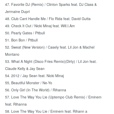
47. Favorite DJ (Remix) / Clinton Sparks feat. DJ Class &
Jermaine Dupri
48. Club Cant Handle Me / Flo Rida feat. David Gutta
49. Check It Out / Nicki Minaj feat. Will.I.Am
50. Pearly Gates / Pitbull
51. Bon Bon / Pitbull
52. Sweat (New Version) / Casely feat. Lil Jon & Machel
Montano
53. What A Night (Disco Fries Remix)(Dirty) / Lil Jon feat.
Claude Kelly & Jay Sean
54. 2012 / Jay Sean feat. Nicki Minaj
55, Beautiful Monster / Ne-Yo
56. Only Girl (In The World) / Rihanna
57. Love The Way You Lie (Uptempo Club Remix) / Eminem
feat. Rihanna
58. Love The Way You Lie / Eminem feat. Rihann a