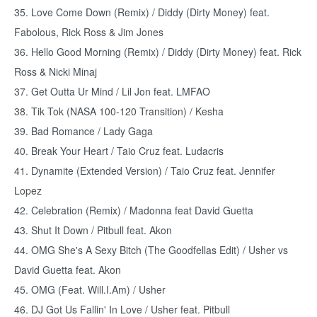
35. Love Come Down (Remix) / Diddy (Dirty Money) feat.
Fabolous, Rick Ross & Jim Jones
36. Hello Good Morning (Remix) / Diddy (Dirty Money) feat. Rick
Ross & Nicki Minaj
37. Get Outta Ur Mind / Lil Jon feat. LMFAO
38. Tik Tok (NASA 100-120 Transition) / Kesha
39. Bad Romance / Lady Gaga
40. Break Your Heart / Taio Cruz feat. Ludacris
41. Dynamite (Extended Version) / Taio Cruz feat. Jennifer
Lopez
42. Celebration (Remix) / Madonna feat David Guetta
43. Shut It Down / Pitbull feat. Akon
44. OMG She's A Sexy Bitch (The Goodfellas Edit) / Usher vs
David Guetta feat. Akon
45. OMG (Feat. Will.I.Am) / Usher
46. DJ Got Us Fallin' In Love / Usher feat. Pitbull