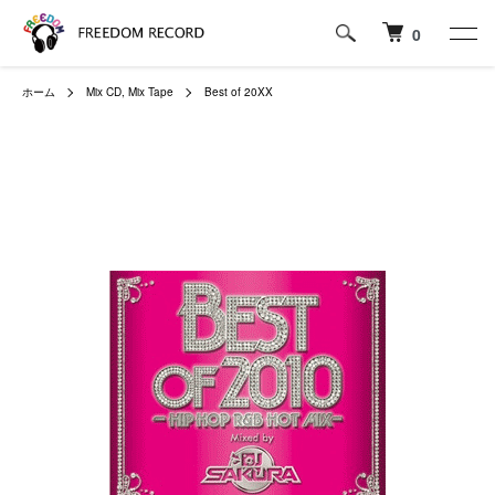
0
ホーム
Mix CD, Mix Tape
Best of 20XX