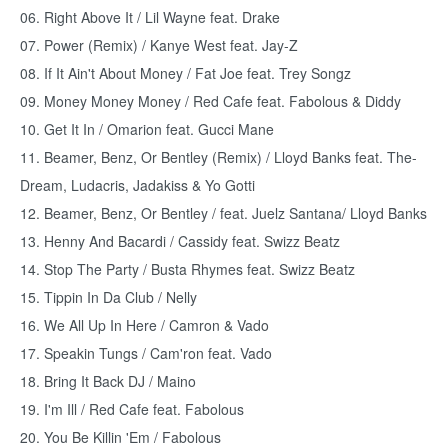
06. Right Above It / Lil Wayne feat. Drake
07. Power (Remix) / Kanye West feat. Jay-Z
08. If It Ain't About Money / Fat Joe feat. Trey Songz
09. Money Money Money / Red Cafe feat. Fabolous & Diddy
10. Get It In / Omarion feat. Gucci Mane
11. Beamer, Benz, Or Bentley (Remix) / Lloyd Banks feat. The-
Dream, Ludacris, Jadakiss & Yo Gotti
12. Beamer, Benz, Or Bentley / feat. Juelz Santana/ Lloyd Banks
13. Henny And Bacardi / Cassidy feat. Swizz Beatz
14. Stop The Party / Busta Rhymes feat. Swizz Beatz
15. Tippin In Da Club / Nelly
16. We All Up In Here / Camron & Vado
17. Speakin Tungs / Cam'ron feat. Vado
18. Bring It Back DJ / Maino
19. I'm Ill / Red Cafe feat. Fabolous
20. You Be Killin 'Em / Fabolous