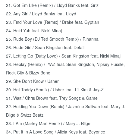
21. Got Em Like (Remix) / Lloyd Banks feat. Griz
22. Any Girl / Lloyd Banks feat. Lloyd
23. Find Your Love (Remix) / Drake feat. Gyptian
24. Hold Yuh feat. Nicki Minaj
25. Rude Boy (DJ Ted Smooth Remix) / Rihanna
26. Rude Girl / Sean Kingston feat. Detail
27. Letting Go (Dutty Love) / Sean Kingston feat. Nicki Minaj
28. Replay (Remix) / IYAZ feat. Sean Kingston, Nipsey Hussle,
Rock City & Bizzy Bone
29. She Don't Know / Usher
30. Hot Toddy (Remix) / Usher feat. Lil Kim & Jay-Z
31. Wait / Chris Brown feat. Trey Songz & Game
32. Holding You Down (Remix) / Jazmine Sullivan feat. Mary J.
Blige & Swizz Beatz
33. I Am (Marley Marl Remix) / Mary J. Blige
34. Put It In A Love Song / Alicia Keys feat. Beyonce