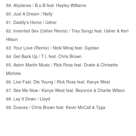
59. Airplanes / B.o.B feat. Hayley Williams
60. Just A Dream / Nelly
61. Daddy's Home / Usher
62. Invented Sex (Usher Remix) / Trey Songz feat. Usher & Keri
Hilson
63. Your Love (Remix) / Nicki Minaj feat. Gyptian
64. Get Back Up / T.I. feat. Chris Brown
65. Aston Martin Music / Rick Ross feat. Drake & Chrisette
Michele
66. Live Fast, Die Young / Rick Ross feat. Kanye West
67. See Me Now / Kanye West feat. Beyonce & Charlie Wilson
68. Lay It Down / Lloyd
69. Dueces / Chris Brown feat. Kevin McCall & Tyga