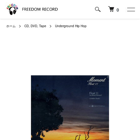
0
ホーム
CD, DVD, Tape
Underground Hip Hop