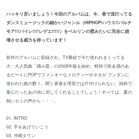
ハッキリ言いましょう！今回のアルバムは、今、巷で流行ってる
ダンスミュージックの細かいジャンル（HIPHOP!ハウス!!バルチ
モア!!!バイレ!!!!レゲエ!!!!!）をベルリンの壁みたいに完全に崩
壊させる威力を持っています！
前作のアルバムに収録され、TV番組で今だ使われまくってる
大・大人気曲「踊ル皿」の2008年版を始め、軽快で疾走感のあ
るビートにPOPでファンキーなメロディーやネタが フンダンに
使われた曲の数々。聞く者達を理屈では片付けられない、純粋で
童心だったあの頃に戻してくれることでしょう！すべては、夏の
熱いセミの声から・・・。
01. INTRO
02. 手をあげていこう
03. 沖縄タウン