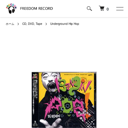
0
ホーム
CD, DVD, Tape
Underground Hip Hop