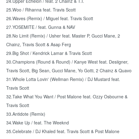
24.Upper Echelon / feat. 2 Chainz & T.I.
25.Woo / Rihanna feat. Travis Scott
26.Waves (Remix) / Miguel feat. Travis Scott
27.YOSEMITE / feat. Gunna & NAV
28.No Limit (Remix) / Usher feat. Master P, Gucci Mane, 2
Chainz, Travis Scott & Asap Ferg
29.Big Shot / Kendrick Lamar & Travis Scott
30.Champions (Round & Round) / Kanye West feat. Desiigner,
Travis Scott, Big Sean, Gucci Mane, Yo Gotti, 2 Chainz & Quavo
31.Whole Lotta Lovin' (Wellman Remix) / DJ Mustard feat.
Travis Scott
32.Take What You Want / Post Malone feat. Ozzy Osbourne &
Travis Scott
33.Antidote (Remix)
34.Wake Up / feat. The Weeknd
35.Celebrate / DJ Khaled feat. Travis Scott & Post Malone