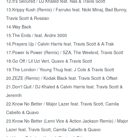
12.It's Secured / DJ Khaled feat. Nas & Travis Scott
13.Krippy Kush (Remix) / Farruko feat. Nicki Minaj, Bad Bunny,
Travis Scott & Rvssian
14.Way Back
15.The Ends / feat. Andre 3000
16.Prayers Up / Calvin Harris feat. Travis Scott & A-Trak
17.Power Is Power (Remix) / SZA, The Weeknd, Travis Scott
18.Go Off / Lil Uzi Vert, Quavo & Travis Scott
19.The London / Young Thug feat. J Cole & Travis Scott
20.ZEZE (Remix) / Kodak Black feat. Travis Scott & Offset
21.Don't Quit / DJ Khaled & Calvin Harris feat. Travis Scott &
Jeremih
22.Know No Better / Major Lazer feat. Travis Scott, Camila
Cabello & Quavo
23.Know No Better (Lemi Vice & Action Jackson Remix) / Major
Lazer feat. Travis Scott, Camila Cabello & Quavo