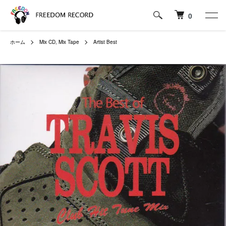
0
ホーム
Mix CD, Mix Tape
Artist Best