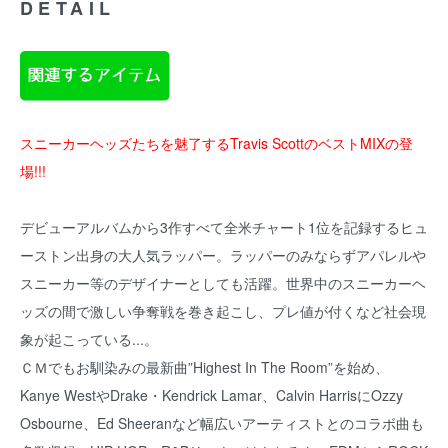
DETAIL
スニーカーヘッズたちを魅了するTravis ScottのベストMIXの登
場!!!
デビューアルバムから3作すべて全米チャート1位を記録するヒュ
ーストン出身の大人気ラッパー。ラッパーのみならずアパレルや
スニーカー等のデザイナーとしても活躍。世界中のスニーカーヘ
ッズの間で激しい争奪戦を巻き起こし、プレ値が付くなど社会現
象が起こっている...。
ＣＭでもお馴染みの最新曲”Highest In The Room”を始め、
Kanye WestやDrake・Kendrick Lamar、Calvin HarrisにOzzy
Osbourne、Ed Sheeranなど幅広いアーティストとのコラボ曲も