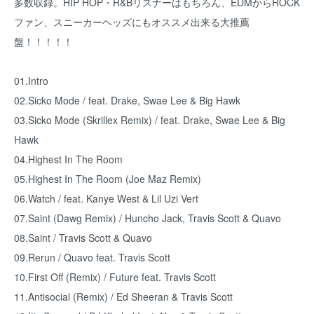
多数収録。HIP HOP・R&Bリスナーはもちろん、EDMからROCK
ファン、スニーカーヘッズにもオススメ出来る大推薦
盤！！！！！
01.Intro
02.Sicko Mode / feat. Drake, Swae Lee & Big Hawk
03.Sicko Mode (Skrillex Remix) / feat. Drake, Swae Lee & Big
Hawk
04.Highest In The Room
05.Highest In The Room (Joe Maz Remix)
06.Watch / feat. Kanye West & Lil Uzi Vert
07.Saint (Dawg Remix) / Huncho Jack, Travis Scott & Quavo
08.Saint / Travis Scott & Quavo
09.Rerun / Quavo feat. Travis Scott
10.First Off (Remix) / Future feat. Travis Scott
11.Antisocial (Remix) / Ed Sheeran & Travis Scott