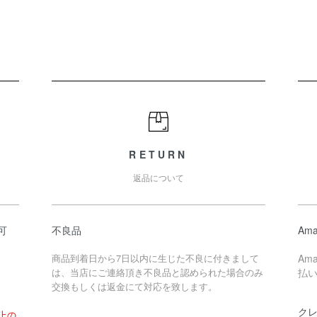
RETURN
返品について
可
不良品
Ama
商品到着日から7日以内に生じた不良に付きまして
Am
は、当店にご連絡頂き不良品と認められた場合のみ
払
交換もしくは返金にて対応を致します。
ク
以上の