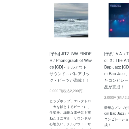
[予約] JITZUWA FINDE
[予約] V.A. / 
R / Phonograph of Wav
ol. 2 : The A
es [CD] - チルアウト・
Bap Jazz [CD
サウンド～バレアリッ
m Bap Ja
ク・ビーツが満載！！
たコンピレー
品が完成！
2,000円(税込2,200円)
2,000円(税込2,
ヒップホップ、エレクトロ
ニカを軸とするビートに、
豪華なメンツが
生楽器、繊細な電子音を重
om Bap Jaz
ねたミニマル・サウンドが
コンピレーショ
心地良い、チルアウト・サ
成！