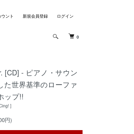
カウント
新規会員登録
ログイン
0
tter. [CD] - ピアノ・サウン
した世界基準のローファ
ップ!!
ing! ]
00円)