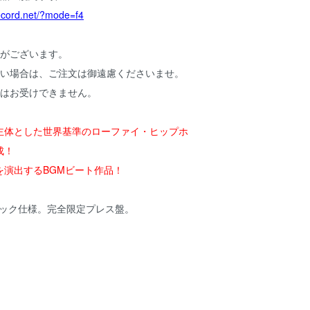
ecord.net/?mode=f4
合がございます。
ない場合は、ご注文は御遠慮くださいませ。
ルはお受けできません。
主体とした世界基準のローファイ・ヒップホ
成！
を演出するBGMビート作品！
パック仕様。完全限定プレス盤。