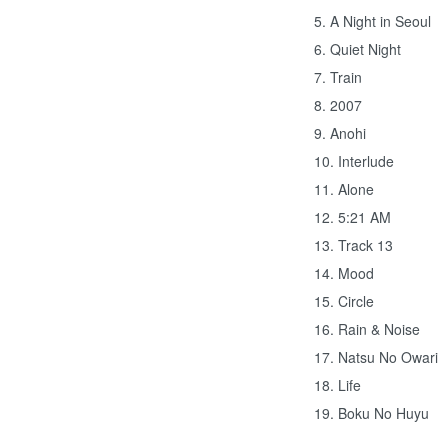
5. A Night in Seoul
6. Quiet Night
7. Train
8. 2007
9. Anohi
10. Interlude
11. Alone
12. 5:21 AM
13. Track 13
14. Mood
15. Circle
16. Rain & Noise
17. Natsu No Owari
18. Life
19. Boku No Huyu