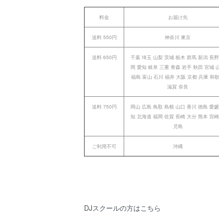
料金
お届け先
送料 550円
神奈川 東京
送料 650円
千葉 埼玉 山梨 茨城 栃木 群馬 新潟 長野
岡 愛知 岐阜 三重 青森 岩手 秋田 宮城 
福島 富山 石川 福井 大阪 京都 兵庫 和
滋賀 奈良
送料 750円
岡山 広島 鳥取 島根 山口 香川 徳島 愛媛
知 北海道 福岡 佐賀 長崎 大分 熊本 宮崎
児島
ご利用不可
沖縄
DJスクールの方はこちら