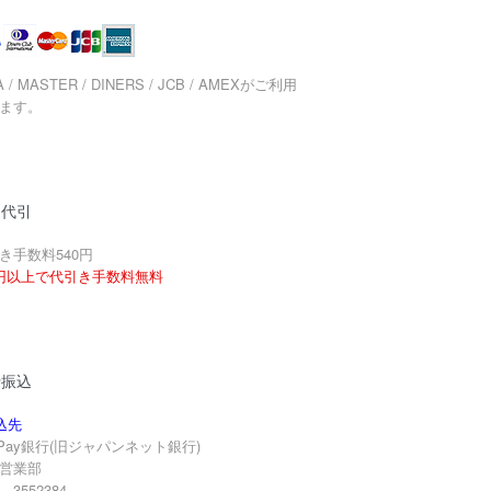
A / MASTER / DINERS / JCB / AMEXがご利用
ます。
品代引
き手数料540円
円以上で代引き手数料無料
行振込
込先
yPay銀行(旧ジャパンネット銀行)
営業部
3552384