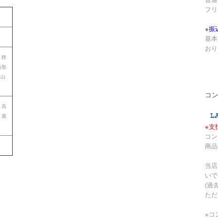
フリ
●
振
基本
おり
 静
山形
歌山
コ
 高
 鹿
※支
コン
商品
当店
いで
(過
ただ
※コ