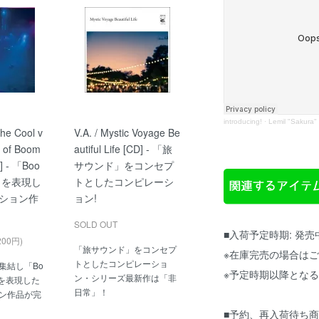
introducing!
·
Lemil "Sakura"
The Cool v
V.A. / Mystic Voyage Be
rt of Boom
autiful Life [CD] - 「旅
] - 「Boo
サウンド」をコンセプ
zz」を表現し
トとしたコンピレーシ
ション作
ョン!
SOLD OUT
■入荷予定時期: 発
200円)
「旅サウンド」をコンセプ
※在庫完売の場合は
トとしたコンピレーショ
集結し「Bo
※予定時期以降とな
ン・シリーズ最新作は「非
z」を表現した
日常」！
ン作品が完
■予約、再入荷待ち商品