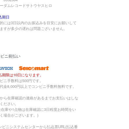
ーダムレコードサトウヤスヒロ
込期日
的には3日以内のお振込みを目安にお願いして
ますが多少の遅れは問題ございません。
ンビニ前払い
払期限は10日になります。
ビニ手数料は500円です。
代金8,000円以上でコンビニ手数料無料です。
から在庫確認の連絡があるまでお支払いはしな
ください。
去在庫や1点物は在庫確認に3日程度お時間をい
く場合がございます。)
ンビニシステムセンターから払込票URL(払込番