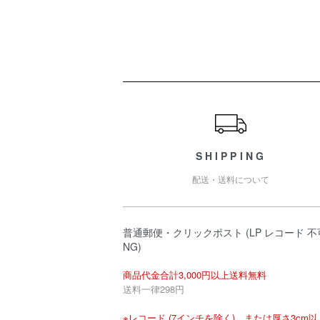
ショッピングガイド
SHIPPING
配送・送料について
普通郵便・クリックポスト (LP レコード 不
NG)
商品代金合計3,000円以上送料無料
送料一律298円
※レコード (7インチを除く)、または厚さ3cm