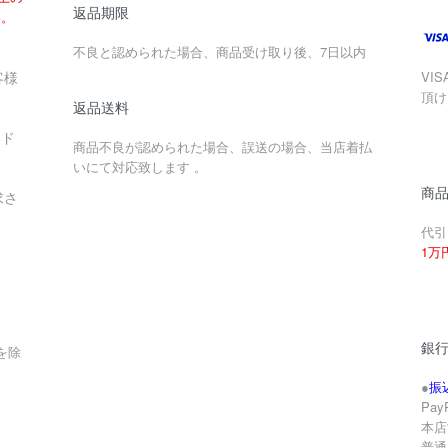
返品期限
い。
不良と認められた場合、商品受け取り後、7日以内
客様
VIS
頂け
返品送料
ード
商品不良が認められた場合、誤送の場合、当店着払
いにて対応致します 。
商
求さ
代引
1万
銀
を除
●
振
Pa
本店
。
普通 