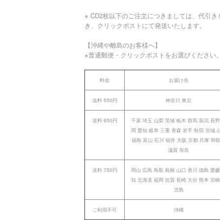
※ CD2枚以下のご注文につきましては、代引き
き、クリックポストにて発送いたします。
【沖縄や離島のお客様へ】
※普通郵便・クリックポストをお選びください
料金
お届け先
送料 550円
神奈川 東京
送料 650円
千葉 埼玉 山梨 茨城 栃木 群馬 新潟 長野
岡 愛知 岐阜 三重 青森 岩手 秋田 宮城 
福島 富山 石川 福井 大阪 京都 兵庫 和
滋賀 奈良
送料 750円
岡山 広島 鳥取 島根 山口 香川 徳島 愛媛
知 北海道 福岡 佐賀 長崎 大分 熊本 宮崎
児島
ご利用不可
沖縄