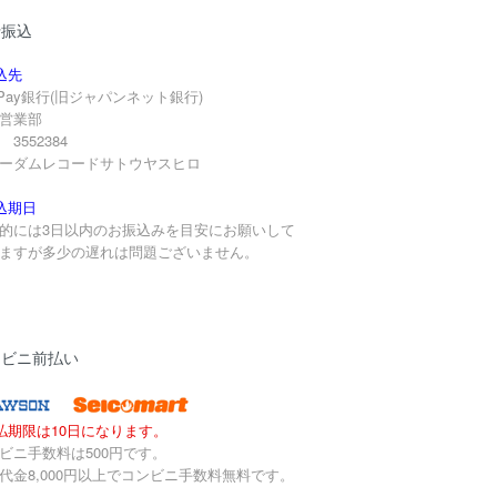
行振込
込先
yPay銀行(旧ジャパンネット銀行)
営業部
3552384
ーダムレコードサトウヤスヒロ
込期日
的には3日以内のお振込みを目安にお願いして
ますが多少の遅れは問題ございません。
ンビニ前払い
払期限は10日になります。
ビニ手数料は500円です。
代金8,000円以上でコンビニ手数料無料です。