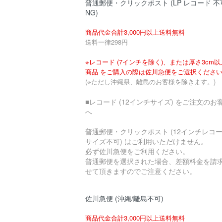
普通郵便・クリックポスト (LP レコード 不
NG)
商品代金合計3,000円以上送料無料
送料一律298円
※レコード (7インチを除く)、または厚さ3cm
商品 をご購入の際は佐川急便をご選択くださ
(※ただし沖縄県、離島のお客様を除きます。)
■レコード (12インチサイズ) をご注文のお
へ
普通郵便・クリックポスト (12インチレコ
サイズ不可) はご利用いただけません。
必ず佐川急便をご利用ください。
普通郵便を選択された場合、差額料金を請
せて頂きますのでご注意ください。
佐川急便 (沖縄/離島不可)
商品代金合計3,000円以上送料無料