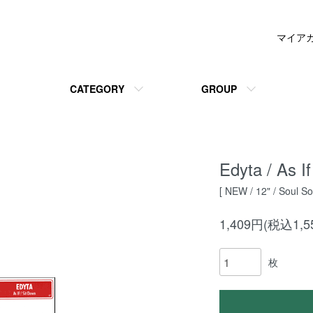
マイア
CATEGORY
GROUP
Edyta / As If
[ NEW / 12" / Soul S
1,409円(税込1,5
枚