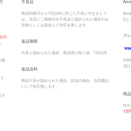
可
不良品
Ama
商品到着日から7日以内に生じた不良に付きまして
Am
は、当店にご連絡頂き不良品と認められた場合のみ
払
交換もしくは返金にて対応を致します。
ク
以上の
返品期限
い。
不良と認められた場合、商品受け取り後、7日以内
客様
VIS
頂け
返品送料
ード
商品不良が認められた場合、誤送の場合、当店着払
いにて対応致します 。
商
求さ
代引
1万