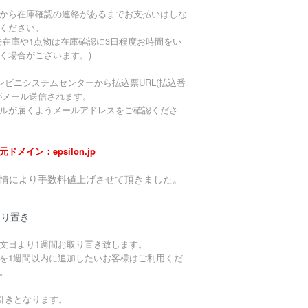
から在庫確認の連絡があるまでお支払いはしな
ください。
去在庫や1点物は在庫確認に3日程度お時間をい
く場合がございます。)
ンビニシステムセンターから払込票URL(払込番
がメール送信されます。
ルが届くようメールアドレスをご確認くださ
元ドメイン：epsilon.jp
事情により手数料値上げさせて頂きました。
取り置き
文日より1週間お取り置き致します。
を1週間以内に追加したいお客様はご利用くだ
。
引きとなります。