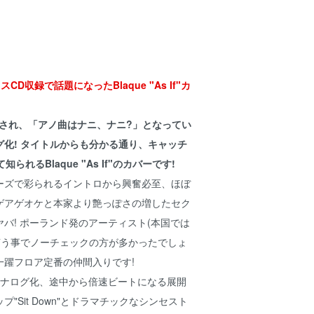
CD収録で話題になったBlaque "As If"カ
録され、「アノ曲はナニ、ナニ?」となってい
化! タイトルからも分かる通り、キャッチ
られるBlaque "As If"のカバーです!
ーズで彩られるイントロから興奮必至、ほぼ
ゲアゲオケと本家より艶っぽさの増したセク
バ! ポーランド発のアーティスト(本国では
言う事でノーチェックの方が多かったでしょ
一躍フロア定番の仲間入りです!
アナログ化、途中から倍速ビートになる展開
"Sit Down"とドラマチックなシンセスト