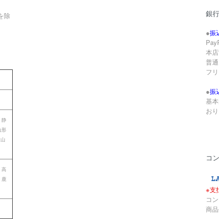
銀
を除
●
振
Pa
本店
。
普通 
フリ
●
振
基本
おり
 静
山形
歌山
コ
 高
 鹿
※支
コン
商品