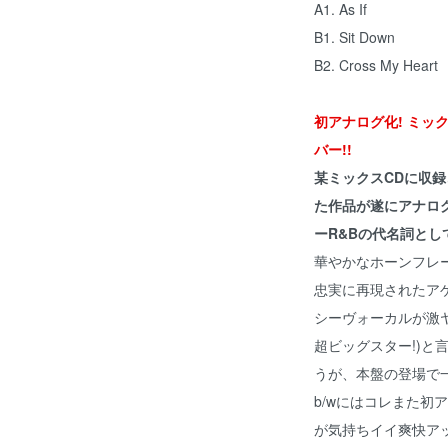
A1.
As If
B1. Sit Down
B2. Cross My Heart
初アナログ化! ミックス
バー!!
某ミックスCDに収
た作品が遂にアナログ
ーR&Bの代名詞として知
華やかなホーンフレ
忠実に再現されたア
シーヴォーカルが激ヤ
超ビッグスター!)と
うが、本盤の登場で
b/wにはコレまた初
が気持ちイイ爽快アップ