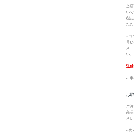
当店
いで
(過
ただ
※コ
号)
メー
い。
送信
※ 
お
ご注
商品
さい
※代