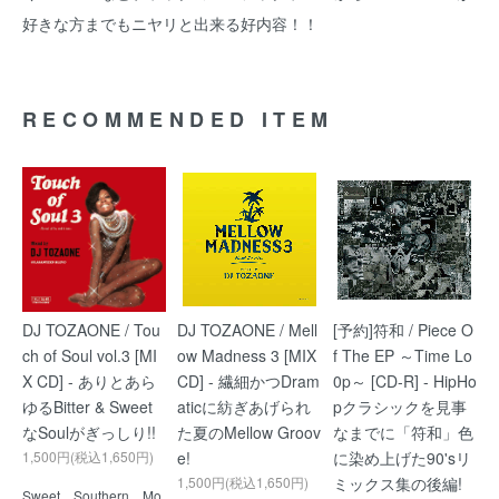
好きな方までもニヤリと出来る好内容！！
RECOMMENDED ITEM
DJ TOZAONE / Tou
DJ TOZAONE / Mell
[予約]符和 / Piece O
ch of Soul vol.3 [MI
ow Madness 3 [MIX
f The EP ～Time Lo
X CD] - ありとあら
CD] - 繊細かつDram
0p～ [CD-R] - HipHo
ゆるBitter & Sweet
aticに紡ぎあげられ
pクラシックを見事
なSoulがぎっしり!!
た夏のMellow Groov
なまでに「符和」色
1,500円(税込1,650円)
e!
に染め上げた90'sリ
1,500円(税込1,650円)
ミックス集の後編!
Sweet、Southern、Mo