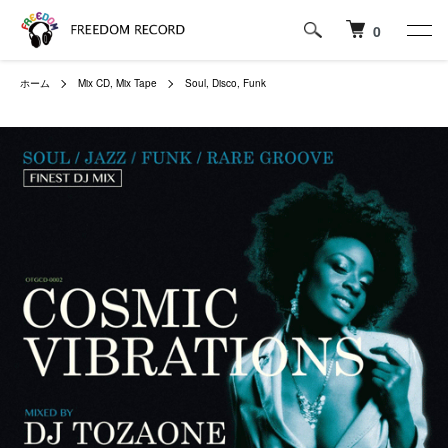
0
ホーム
Mix CD, Mix Tape
Soul, Disco, Funk