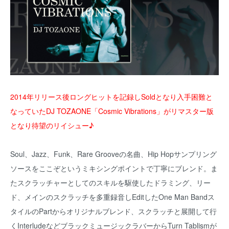
2014年リリース後ロングヒットを記録しSoldとなり入手困難と
なっていたDJ TOZAONE「Cosmic Vibrations」がリマスター版
となり待望のリイシュー♪
Soul、Jazz、Funk、Rare Grooveの名曲、Hip Hopサンプリング
ソースをここぞというミキシングポイントで丁寧にブレンド。ま
たスクラッチャーとしてのスキルを駆使したドラミング、リー
ド、メインのスクラッチを多重録音しEditしたOne Man Bandス
タイルのPartからオリジナルブレンド、スクラッチと展開して行
くInterludeなどブラックミュージックラバーからTurn Tablismが