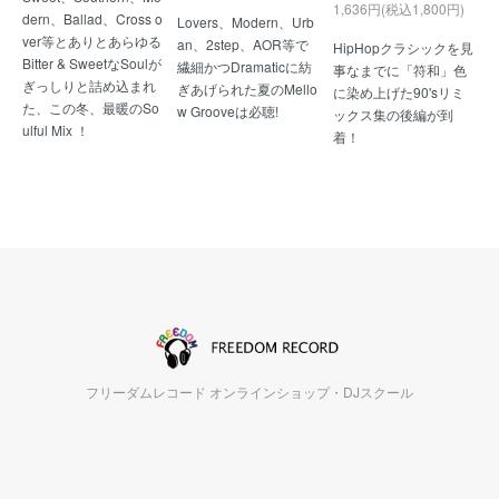
1,636円(税込1,800円)
dern、Ballad、Cross o
Lovers、Modern、Urb
ver等とありとあらゆる
an、2step、AOR等で
HipHopクラシックを見
Bitter & SweetなSoulが
繊細かつDramaticに紡
事なまでに「符和」色
ぎっしりと詰め込まれ
ぎあげられた夏のMello
に染め上げた90'sリミ
た、この冬、最暖のSo
w Grooveは必聴!
ックス集の後編が到
ulful Mix ！
着！
フリーダムレコード オンラインショップ・DJスクール