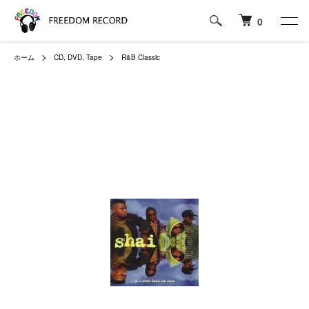
0
ホーム
CD, DVD, Tape
R&B Classic