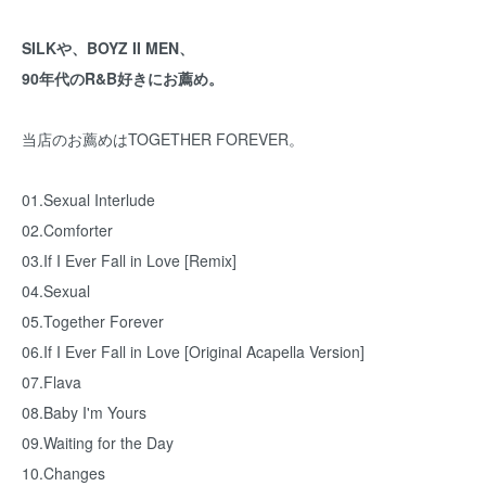
SILKや、BOYZ II MEN、
90年代のR&B好きにお薦め。
当店のお薦めはTOGETHER FOREVER。
01.Sexual Interlude
02.Comforter
03.
If I Ever Fall in Love [Remix]
04.Sexual
05.Together Forever
06.If I Ever Fall in Love [Original Acapella Version]
07.Flava
08.
Baby I'm Yours
09.Waiting for the Day
10.Changes