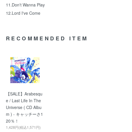
11.Don't Wanna Play
12.Lord I've Come
RECOMMENDED ITEM
【SALE】Arabesqu
e / Last Life In The
Universe ( CD Albu
m ) - キャッチーさ1
20％！
1,428円(税込1,571円)