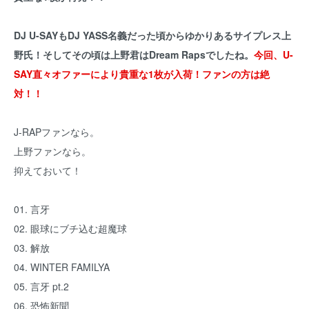
DJ U-SAYもDJ YASS名義だった頃からゆかりあるサイプレス上
野氏！そしてその頃は上野君はDream Rapsでしたね。
今回、U-
SAY直々オファーにより貴重な1枚が入荷！ファンの方は絶
対！！
J-RAPファンなら。
上野ファンなら。
抑えておいて！
01. 言牙
02. 眼球にブチ込む超魔球
03. 解放
04. WINTER FAMILYA
05. 言牙 pt.2
06. 恐怖新聞