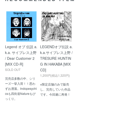
Legend オブ 伝説 a.
LEGENDオブ伝説 a.
k.a. サイプレス上野
k.a.サイプレス上野 /
/ Dear Customer 2
TRESURE HUNTIN
[MIX CD-R]
G IN HAKABA [MIX
SOLD OUT
CD]
1,200円(税込1,320円)
完売店多数の中、シリ
ーズ一挙入荷！！思わ
※限定店舗のみで販売
ずお洒落。Indopesychi
し、完売していた作品
csも四街道Natureもび
です。今回遂に再発！
っくり。