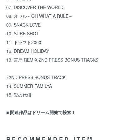
07. DISCOVER THE WORLD
08. オワル～OH WHAT A RULE～
09. SNACK LOVE
10. SURE SHOT
11. ドラフト2000
12. DREAM HOLIDAY
13. 言牙 REMIX 2ND PRESS BONUS TRACKS
※2ND PRESS BONUS TRACK
14. SUMMER FAMILYA
15. 愛の代償
■ 関連作品は
ドリーム開発
で検索！
RECOMMENDED ITEM