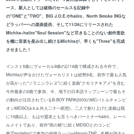
ース、新人としては破格のセールスを記録中
の"ONE"と"TWO"、BIG J.O.E.やhaiiro、North Smoke INGな
どラッパーへの楽曲提供、そして11/26にリリースされた
Michita×haiiro"Soul Session"など尽きることのない創作意欲
を糧に音楽を産み出し続けるMichitaが、早くも"Three"を完成
させました！
インスト5曲にヴォーカル9曲の計14曲で構成される今作で、
Michitaが声をかけたヴォーカリストは総勢9名。前作で最も人気
が高かった"ソラニシラレヌ"に続く楽曲"クモリナキアメ"を含む
今作最多の2曲で参加、今、地下の日本語ラップシーンで最もそ
の動向が注目されているB-BOY PARK2003のMCバトルチャンピ
オンMEISO(a.k.a.外人二十一瞑想)、二人で創り上げた楽曲は既
に10曲以上、もはや盟友とも言うべきパートナーhaiiro、レーベ
ルメイトであり、前作"雨の根"に続くMEISOとのコンビ
曲"Dandelion"で参加の超絶ラッパーHisomi-TNP、札幌が誇るヒ