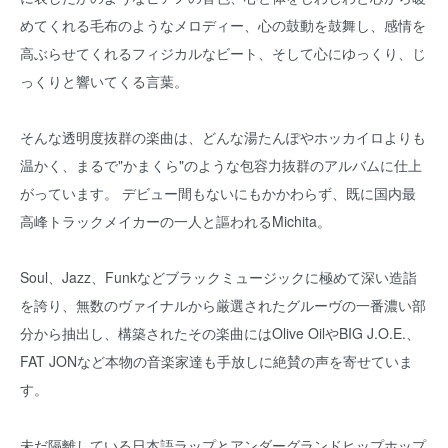
めてくれる毛布のようなメロディー、心の鼓動を鼓舞し、感情を
高ぶらせてくれるフィジカルなビート、そして心にゆっくり、じ
っくりと響いてくる言葉。
そんな透明度抜群の楽曲は、どんな湯たんぽやホッカイロよりも
温かく、まるで"かまくら"のような包容力抜群のアルバムに仕上
がっています。 デビュー間もないにもかかわらず、既に国内最
高峰トラックメイカーの一人と謳われるMichita。
Soul、Jazz、Funkなどブラックミュージックに極めて深い造詣
を誇り、無数のヴァイナルから厳選されたグルーヴの一番濃い部
分から抽出し、構築されたその楽曲にはOlive OilやBIG J.O.E.、
FAT JONなど本物の音楽家達も手放しに絶賛の声を寄せていま
す。
未だ隔離している日本語ラップとアンダーグランドヒップホップ