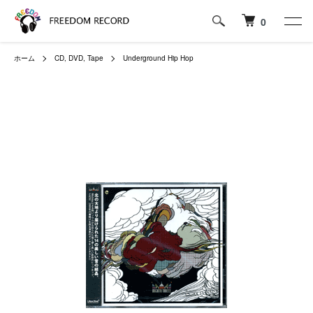
0
ホーム
CD, DVD, Tape
Underground Hip Hop