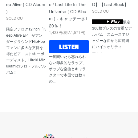
ep Alive ( CD Album
e / Last Life In The
D】【Last Stock】
)
Universe ( CD Albu
SOLD OUT
SOLD OUT
m ) - キャッチーさ1
限定
20％！
300枚プレスの貴重なア
限定アナログ12inch「K
1,428円(税込1,571円)
ルバム！スムースでジ
eep Alive EP」がアン
ャジーな曲から広範囲
ダーグラウンドHipHop
にハイクオリティ
ファンに多大な支持を
ー・・・
得たピアニスト/キーボ
一度聞いたら忘れられ
ーディスト、Hiroki Miz
ない印象的なラップ、
ukamiのソロ・フルアル
ポップな楽曲とキャラ
バム!!
クターで本国では数々
の...