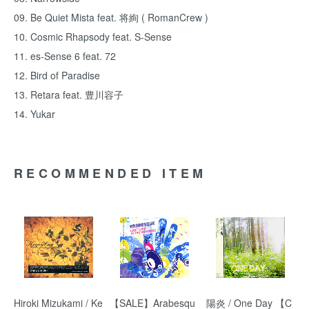
09. Be Quiet Mista feat. 将絢 ( RomanCrew )
10. Cosmic Rhapsody feat. S-Sense
11. es-Sense 6 feat. 72
12. Bird of Paradise
13. Retara feat. 豊川容子
14. Yukar
RECOMMENDED ITEM
Hiroki Mizukami / Ke
【SALE】Arabesqu
陽炎 / One Day 【C