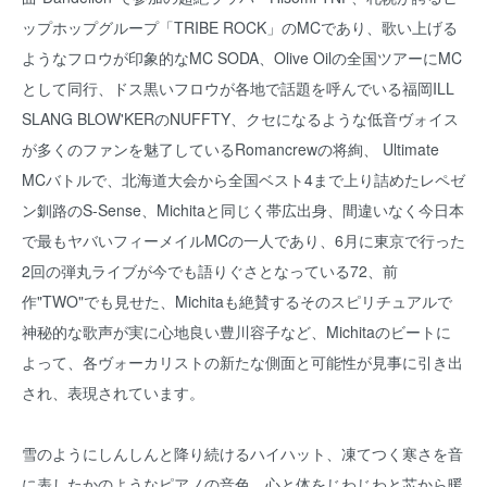
ップホップグループ「TRIBE ROCK」のMCであり、歌い上げる
ようなフロウが印象的なMC SODA、Olive Oilの全国ツアーにMC
として同行、ドス黒いフロウが各地で話題を呼んでいる福岡ILL
SLANG BLOW'KERのNUFFTY、クセになるような低音ヴォイス
が多くのファンを魅了しているRomancrewの将絢、 Ultimate
MCバトルで、北海道大会から全国ベスト4まで上り詰めたレペゼ
ン釧路のS-Sense、Michitaと同じく帯広出身、間違いなく今日本
で最もヤバいフィーメイルMCの一人であり、6月に東京で行った
2回の弾丸ライブが今でも語りぐさとなっている72、前
作"TWO"でも見せた、Michitaも絶賛するそのスピリチュアルで
神秘的な歌声が実に心地良い豊川容子など、Michitaのビートに
よって、各ヴォーカリストの新たな側面と可能性が見事に引き出
され、表現されています。
雪のようにしんしんと降り続けるハイハット、凍てつく寒さを音
に表したかのようなピアノの音色、心と体をじわじわと芯から暖