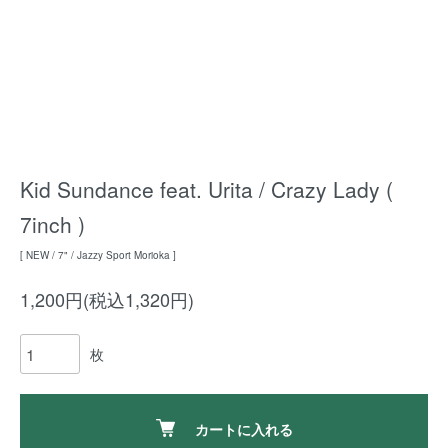
Kid Sundance feat. Urita / Crazy Lady (
7inch )
[ NEW / 7" / Jazzy Sport Morioka ]
1,200円(税込1,320円)
枚
カートに入れる