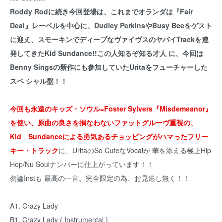
Roddy Rodに続き今回登場は、これまでオランダは『Fair
Deal』レーベルを中心に、Dudley PerkinsやBusy Beeをゲスト
に迎え、スモーキンでディープなヴァイヴスのヤバイTrackを連
発してきたKid Sundance!!この人知るぞ知る才人 に、今回は
Benny Singsの新作にも参加していたUritaをフューチャーした
スペ シャル盤！！
今回も永遠のキッズ・ソウル=Foster Sylvers『Misdemeanor』
を使い、原曲の良さを損なわないファットグルーヴ重視の、
Kid Sundanceによる勇気あるチョッピングがハマったフリー
キー・トラック
に、UritaのSo CuteなVocalが 華を添える極上Hip
Hop/Nu Soulナンバーに仕上がっています！！
勿論Instも 最高の一言。完全限定の為、お見逃し無く！！
A1. Crazy Lady
B1. Crazy Lady ( Instrumental )