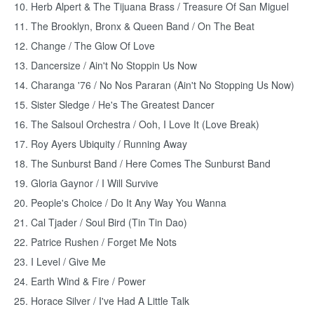
10. Herb Alpert & The Tijuana Brass / Treasure Of San Miguel
11. The Brooklyn, Bronx & Queen Band / On The Beat
12. Change / The Glow Of Love
13. Dancersize / Ain't No Stoppin Us Now
14. Charanga '76 / No Nos Pararan (Ain't No Stopping Us Now)
15. Sister Sledge / He's The Greatest Dancer
16. The Salsoul Orchestra / Ooh, I Love It (Love Break)
17. Roy Ayers Ubiquity / Running Away
18. The Sunburst Band / Here Comes The Sunburst Band
19. Gloria Gaynor / I Will Survive
20. People's Choice / Do It Any Way You Wanna
21. Cal Tjader / Soul Bird (Tin Tin Dao)
22. Patrice Rushen / Forget Me Nots
23. I Level / Give Me
24. Earth Wind & Fire / Power
25. Horace Silver / I've Had A Little Talk