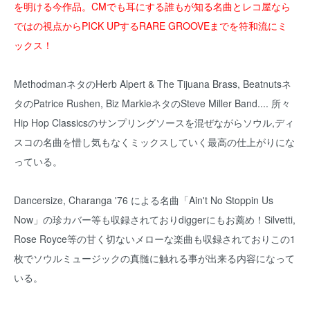
を明ける今作品。CMでも耳にする誰もが知る名曲とレコ屋なら
ではの視点からPICK UPするRARE GROOVEまでを符和流にミ
ックス！
MethodmanネタのHerb Alpert & The Tijuana Brass, Beatnutsネ
タのPatrice Rushen, Biz MarkieネタのSteve Miller Band.... 所々
Hip Hop Classicsのサンプリングソースを混ぜながらソウル,ディ
スコの名曲を惜し気もなくミックスしていく最高の仕上がりにな
っている。
Dancersize, Charanga '76 による名曲「Ain't No Stoppin Us
Now」の珍カバー等も収録されておりdiggerにもお薦め！Silvetti,
Rose Royce等の甘く切ないメローな楽曲も収録されておりこの1
枚でソウルミュージックの真髄に触れる事が出来る内容になって
いる。