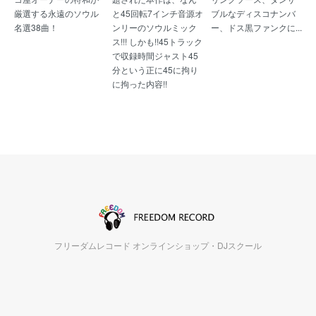
厳選する永遠のソウル
と45回転7インチ音源オ
ブルなディスコナンバ
名選38曲！
ンリーのソウルミック
ー、ドス黒ファンクに...
ス!!! しかも!!45トラック
で収録時間ジャスト45
分という正に45に拘り
に拘った内容!!
フリーダムレコード オンラインショップ・DJスクール