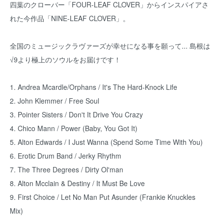
四葉のクローバー「FOUR-LEAF CLOVER」からインスパイアさ
れた今作品「NINE-LEAF CLOVER」。
全国のミュージックラヴァーズが幸せになる事を願って... 島根は
√9より極上のソウルをお届けです！
1. Andrea Mcardle/Orphans / It's The Hard-Knock Life
2. John Klemmer / Free Soul
3. Pointer Sisters / Don't It Drive You Crazy
4. Chico Mann / Power (Baby, You Got It)
5. Alton Edwards / I Just Wanna (Spend Some Time With You)
6. Erotic Drum Band / Jerky Rhythm
7. The Three Degrees / Dirty Ol'man
8. Alton Mcclain & Destiny / It Must Be Love
9. First Choice / Let No Man Put Asunder (Frankie Knuckles
Mix)