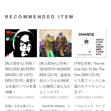
RECOMMENDED ITEM
[再入荷待ち] 符和 /
[再入荷待ち] 符和 /
[予約] 符和 / You've
RECORD BUYERS
SEVENTH HEAVEN
Just Got To Be The
(MUSIC OF LIFE)
[MIX CD-R] - 緩急自
One [MIX CD-R] -
[MIX CD-R] - 厳選す
在のソウルを2枚使
ドス黒ファンクに永
る永遠のソウル名選
いを随所に加えなが
遠のキラーチューン
38曲！
らミックス!!
まで!
1,389円(税込1,528円)
1,389円(税込1,528円)
1,389円(税込1,528円)
音楽に人生を捧げたレ
「Seventh Heaven」と
ソウル•ジャズ、サンプ
コ屋オーナーの符和が
題された本作は、なん
リングソース、ダンサ