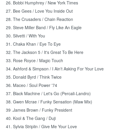
26. Bobbi Humphrey / New York Times
27. Bee Gees / Love You Inside Out
28. The Crusaders / Chain Reaction
29. Steve Miller Band / Fly Like An Eagle
30. Silvetti / With You
31. Chaka Khan / Eye To Eye
32. The Jackson 5 / It's Great To Be Here
33. Rose Royce / Magic Touch
34. Ashford & Simpson / I Ain't Asking For Your Love
35. Donald Byrd / Think Twice
36. Maceo / Soul Power '74
37. Black Machine / Let's Go (Percali-Landro)
38. Gwen Mcrae / Funky Sensation (Maw Mix)
39 .James Brown / Funky President
40. Kool & The Gang / Duji
41. Sylvia Striplin / Give Me Your Love