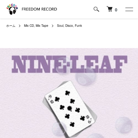
0
ホーム
Mix CD, Mix Tape
Soul, Disco, Funk