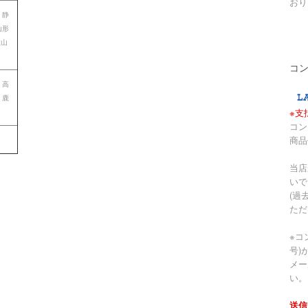
おり
 静
山形
歌山
コ
 高
 鹿
※支
コン
商品
当店
いで
(過
ただ
※コ
号)
メー
い。
送信