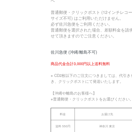
へ
普通郵便・クリックポスト (12インチレコ
サイズ不可) はご利用いただけません。
必ず佐川急便をご利用ください。
普通郵便を選択された場合、差額料金を請
せて頂きますのでご注意ください。
佐川急便 (沖縄/離島不可)
商品代金合計3,000円以上送料無料
※ CD2枚以下のご注文につきましては、代引き
き、クリックポストにて発送いたします。
【沖縄や離島のお客様へ】
※普通郵便・クリックポストをお選びください
料金
お届け先
送料 550円
神奈川 東京