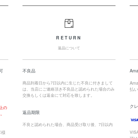
RETURN
返品について
可
不良品
Ama
商品到着日から7日以内に生じた不良に付きまして
Am
は、当店にご連絡頂き不良品と認められた場合のみ
払
交換もしくは返金にて対応を致します。
ク
以上の
返品期限
い。
不良と認められた場合、商品受け取り後、7日以内
客様
VIS