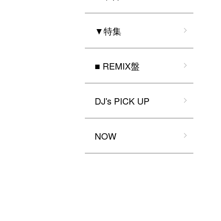
▼特集
■ REMIX盤
DJ's PICK UP
NOW