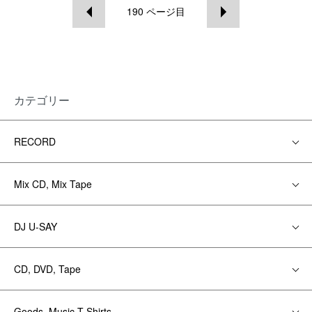
190
ページ目
カテゴリー
RECORD
Mix CD, Mix Tape
DJ U-SAY
CD, DVD, Tape
Goods, Music T-Shirts