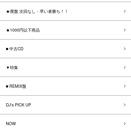
★廃盤 次回なし・早い者勝ち！！
★1000円以下商品
■ 中古CD
▼特集
■ REMIX盤
DJ's PICK UP
NOW