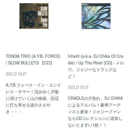
TONDA TRIO (A.Y.B. FORCE)
Inherit (a.k.a. DJ Chika Of Cra
/ SLOW BULLETS 【CD】
dle) / Up The River [CD] - メロ
ウ、ジャジーなトラックな
SOLD OUT
ど！
A.Y.B.フォース・イン・エンド
SOLD OUT
レス・サマー！沈みゆく夕陽
に溶けていく山の稜線、浜辺
CRADLEの片割れ、DJ CHIKA
に打ち寄せる波のささや
によるアルバム！豪華アーテ
き・・・
ィスト参加！ジャジーファン
ならCDコレクションに追加し
ないとまずい1枚！！