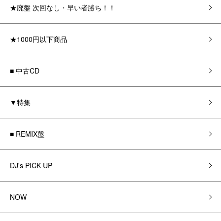
★廃盤 次回なし・早い者勝ち！！
★1000円以下商品
■ 中古CD
▼特集
■ REMIX盤
DJ's PICK UP
NOW