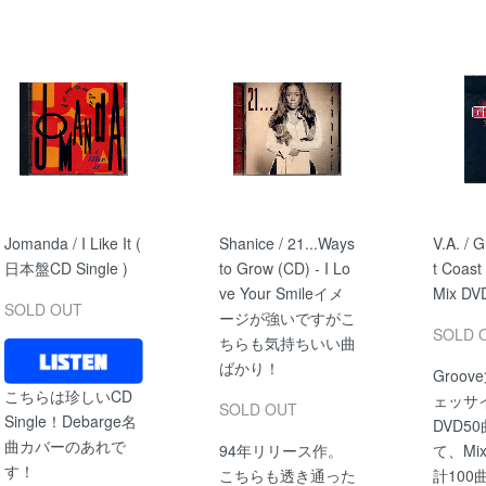
Jomanda / I Like It (
Shanice / 21...Ways
V.A. / 
日本盤CD Single )
to Grow (CD) - I Lo
t Coast
ve Your Smileイメ
Mix DVD
SOLD OUT
ージが強いですがこ
SOLD 
ちらも気持ちいい曲
ばかり！
Groo
こちらは珍しいCD
ェッサイ
SOLD OUT
Single！Debarge名
DVD5
曲カバーのあれで
94年リリース作。
て、Mi
す！
こちらも透き通った
計100