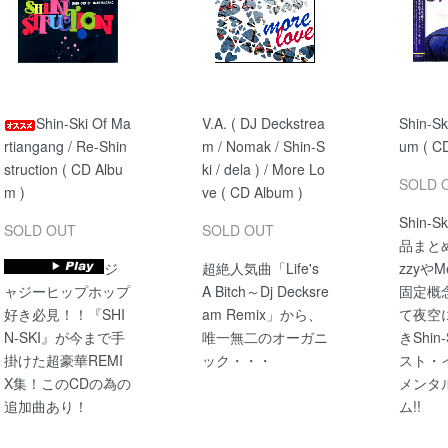
Shin-Ski Of Ma
V.A. ( DJ Deckstrea
Shin-Ski
rtiangang / Re-Shin
m / Nomak / Shin-S
um ( C
struction ( CD Albu
ki / dela ) / More Lo
SOLD 
m )
ve ( CD Album )
Shin-
SOLD OUT
SOLD OUT
品まと
ジ
超絶人気曲「Life's
zzyやM
ャジーヒップホップ
A Bitch～Dj Decksre
固定概
好き必見！！『SHI
am Remix」から、
て夜空
N-SKI』が今まで手
唯一無二のオーガニ
きShin
掛けた超豪華REMI
ック・・・
スト・
X集！このCDの為の
メンタ
追加曲あり！
ム!!