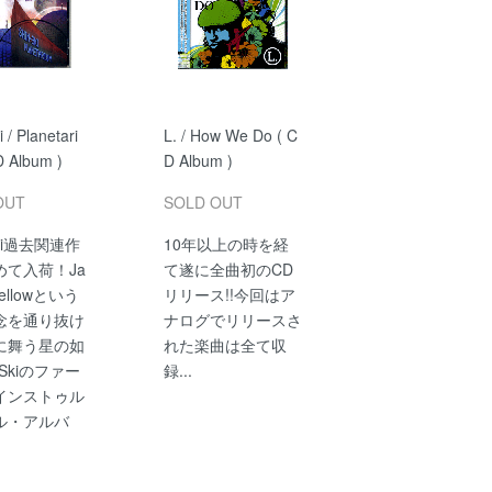
 / Planetari
L. / How We Do ( C
D Album )
D Album )
OUT
SOLD OUT
Ski過去関連作
10年以上の時を経
めて入荷！Ja
て遂に全曲初のCD
ellowという
リリース!!今回はア
念を通り抜け
ナログでリリースさ
に舞う星の如
れた楽曲は全て収
-Skiのファー
録...
インストゥル
ル・アルバ