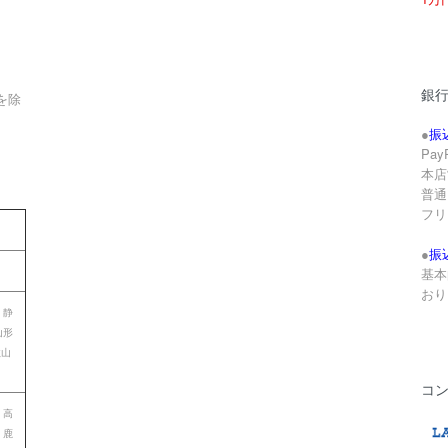
銀
を除
●
振
Pa
本店
。
普通 
フリ
●
振
基本
おり
 静
山形
歌山
コ
 高
 鹿