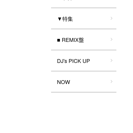
▼特集
■ REMIX盤
DJ's PICK UP
NOW