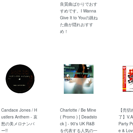
良質曲ばかりでおす
すめです。I Wanna
Give It to Youの跳ね
た曲が隠れおすす
め！
Candace Jones / H
Charlotte / Be Mine
【売切
ustlers Anthem - 哀
( Promo ) [ Deadsto
了】V.A.
愁の美メロナンバ
ck ] - 90's UK R&B
Party P
ー!!
を代表する人気の一
e & Lov