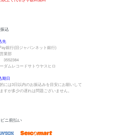
行振込
込先
yPay銀行(旧ジャパンネット銀行)
営業部
3552384
ーダムレコードサトウヤスヒロ
込期日
的には3日以内のお振込みを目安にお願いして
ますが多少の遅れは問題ございません。
ンビニ前払い