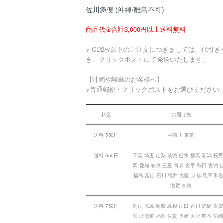
佐川急便 (沖縄/離島不可)
商品代金合計3,000円以上送料無料
※ CD2枚以下のご注文につきましては、代引き
き、クリックポストにて発送いたします。
【沖縄や離島のお客様へ】
※普通郵便・クリックポストをお選びください
料金
お届け先
送料 550円
神奈川 東京
送料 650円
千葉 埼玉 山梨 茨城 栃木 群馬 新潟 長野
岡 愛知 岐阜 三重 青森 岩手 秋田 宮城 
福島 富山 石川 福井 大阪 京都 兵庫 和
滋賀 奈良
送料 750円
岡山 広島 鳥取 島根 山口 香川 徳島 愛媛
知 北海道 福岡 佐賀 長崎 大分 熊本 宮崎