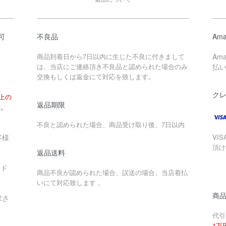
可
不良品
Ama
商品到着日から7日以内に生じた不良に付きまして
Am
は、当店にご連絡頂き不良品と認められた場合のみ
払
交換もしくは返金にて対応を致します。
ク
以上の
返品期限
い。
不良と認められた場合、商品受け取り後、7日以内
客様
VIS
頂け
返品送料
ード
商品不良が認められた場合、誤送の場合、当店着払
いにて対応致します 。
商
求さ
代引
1万