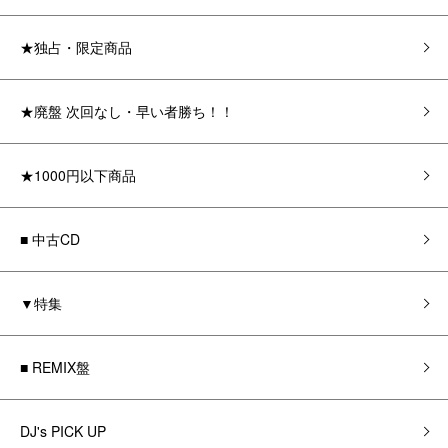
★独占・限定商品
★廃盤 次回なし・早い者勝ち！！
★1000円以下商品
■ 中古CD
▼特集
■ REMIX盤
DJ's PICK UP