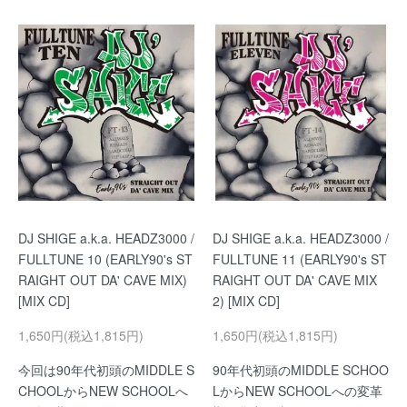
DJ SHIGE a.k.a. HEADZ3000 /
DJ SHIGE a.k.a. HEADZ3000 /
FULLTUNE 10 (EARLY90's ST
FULLTUNE 11 (EARLY90's ST
RAIGHT OUT DA' CAVE MIX)
RAIGHT OUT DA' CAVE MIX
[MIX CD]
2) [MIX CD]
1,650円(税込1,815円)
1,650円(税込1,815円)
今回は90年代初頭のMIDDLE S
90年代初頭のMIDDLE SCHOO
CHOOLからNEW SCHOOLへ
LからNEW SCHOOLへの変革