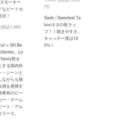
 - スモーキー
円)
ドなビートセ
注目！
Sade / Sweetest Ta
booネタの歌ラッ
円(税込1,980
プ！！聴きやすさ、
キャッチー度は12
run + SH Be
0%！
iollantez。Lo
 Theory勢を
とする国内外
ト・シーンと
しながらも独
在感を発揮す
西希有のビー
カー・チーム
ビート・アル
リリース。