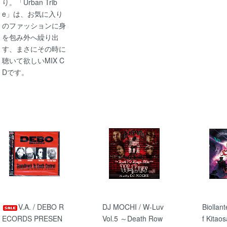
り。「Urban Trib
e」は、お気に入り
のファッションに身
を包み外へ繰り出
す、まさにその時に
聴いて欲しいMIX C
Dです。
V.A. / DEBO R
DJ MOCHI / W-Luv
Biollant
ECORDS PRESEN
Vol.5 ～Death Row
f Kitao