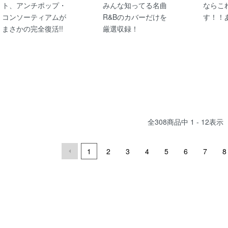
ト、アンチポップ・
みんな知ってる名曲
ならこ
コンソーティアムが
R&Bのカバーだけを
す！！
まさかの完全復活!!
厳選収録！
全
308
商品中
1 - 12
表示
1
2
3
4
5
6
7
8