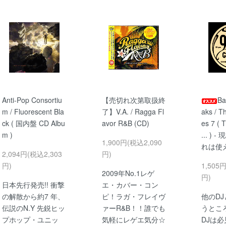
Anti-Pop Consortiu
【売切れ次第取扱終
Ba
m / Fluorescent Bla
了】V.A. / Ragga Fl
aks / Th
ck ( 国内盤 CD Albu
avor R&B (CD)
es 7 ( T
m )
... ) 
1,900円(税込2,090
れは使
2,094円(税込2,303
円)
円)
1,505
2009年No.1レゲ
円)
日本先行発売!! 衝撃
エ・カバー・コン
の解散から約7 年、
ピ！ラガ・フレイヴ
他のD
伝説のN.Y 先鋭ヒッ
ァーR&B！！誰でも
うとこ
プホップ・ユニッ
気軽にレゲエ気分☆
DJは必