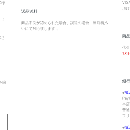
客様
VIS
頂け
返品送料
ード
商品不良が認められた場合、誤送の場合、当店着払
いにて対応致します 。
商
求さ
代引
1万
銀
を除
●
振
Pa
本店
。
普通 
フリ
●
振