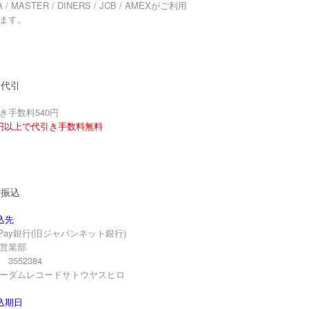
A / MASTER / DINERS / JCB / AMEXがご利用
ます。
品代引
き手数料540円
円以上で代引き手数料無料
行振込
込先
yPay銀行(旧ジャパンネット銀行)
営業部
3552384
ーダムレコードサトウヤスヒロ
込期日