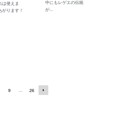
中にもレゲエの伝統
れは使えま
が...
あがります！
...
9
26