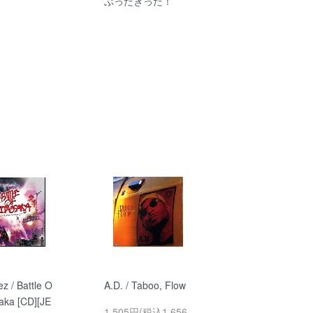
ぶったぎった！
ez / Battle O
A.D. / Taboo, Flow
saka [CD][JE
1,505円(税込1,656