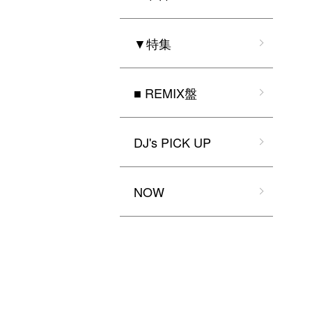
▼特集
■ REMIX盤
DJ's PICK UP
NOW