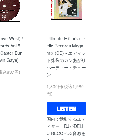
anye West) /
Ultimate Editors / D
ords Vol.5
elic Records Mega
 Caster Bun
mix (CD) - エディッ
vin Gaye)
ト炸裂のガンあがり
パーティー・チュー
税込837円)
ン！
1,800円(税込1,980
円)
国内で活動するエデ
ィター、DJがDELI
C RECORDS音源を