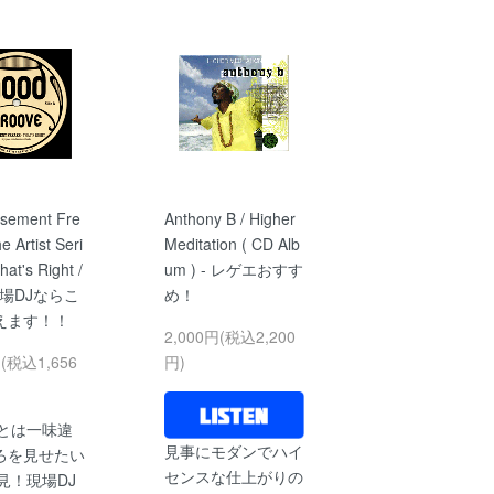
sement Fre
Anthony B / Higher
e Artist Seri
Meditation ( CD Alb
hat's Right /
um ) - レゲエおすす
- 現場DJならこ
め！
えます！！
2,000円(税込2,200
円(税込1,656
円)
Jとは一味違
見事にモダンでハイ
ろを見せたい
センスな仕上がりの
見！現場DJ