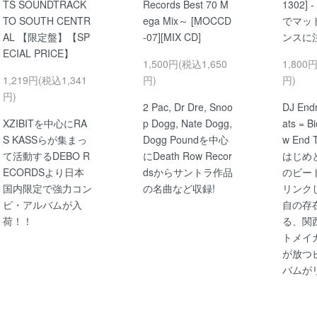
TS SOUNDTRACK
Records Best 70 M
1302]
TO SOUTH CENTR
ega Mix～ [MOCCD
でマッ
AL 【限定盤】【SP
-07][MIX CD]
ンスに
ECIAL PRICE】
1,500円(税込1,650
1,800
1,219円(税込1,341
円)
円)
円)
2 Pac, Dr Dre, Snoo
DJ End
XZIBITを中心にRA
p Dogg, Nate Dogg,
ats = B
S KASSらが集まっ
Dogg Poundを中心
w End
て活動するDEBO R
にDeath Row Recor
はじめ
ECORDSより日本
dsからサントラ作品
のビー
国内限定で強力コン
の名曲など収録!
リンク
ピ・アルバムが入
自の存
荷！！
る、関
トメイ
が放つ
バムが