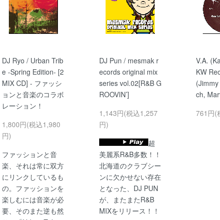
DJ Ryo / Urban Trib
DJ Pun / mesmak r
V.A. (K
e -Spring Edition- [2
ecords original mix
KW Rec
MIX CD] - ファッシ
series vol.02[R&B G
(Jimmy
ョンと音楽のコラボ
ROOVIN’]
ch, Mar
レーション！
1,143円(税込1,257
761円(
1,800円(税込1,980
円)
円)
超
ファッションと音
美麗系R&B多数！！
楽、それは常に双方
北海道のクラブシー
にリンクしているも
ンに欠かせない存在
の。ファッションを
となった、DJ PUN
楽しむには音楽が必
が、またまたR&B
要、そのまた逆も然
MIXをリリース！！