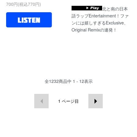
700円(税込770円)
北と南の日本
語ラップEntertainment！ファ
ンには嬉しすぎるExclusive、
Original Remixの連発！
全
1232
商品中
1 - 12
表示
1
ページ目