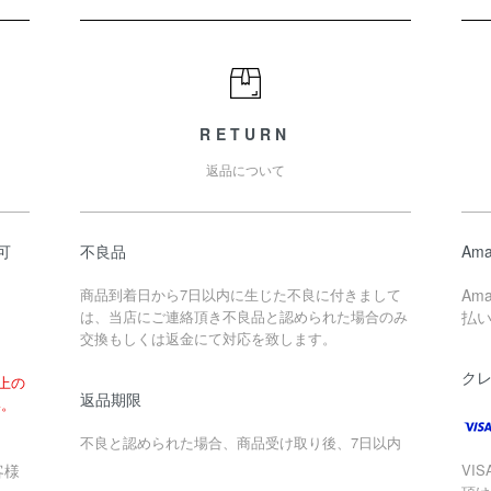
RETURN
返品について
可
不良品
Ama
商品到着日から7日以内に生じた不良に付きまして
Am
は、当店にご連絡頂き不良品と認められた場合のみ
払
交換もしくは返金にて対応を致します。
ク
以上の
返品期限
い。
不良と認められた場合、商品受け取り後、7日以内
客様
VIS