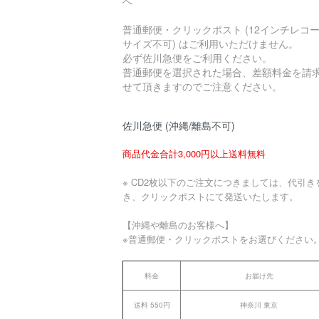
へ
普通郵便・クリックポスト (12インチレコ
サイズ不可) はご利用いただけません。
必ず佐川急便をご利用ください。
普通郵便を選択された場合、差額料金を請
せて頂きますのでご注意ください。
佐川急便 (沖縄/離島不可)
商品代金合計3,000円以上送料無料
※ CD2枚以下のご注文につきましては、代引き
き、クリックポストにて発送いたします。
【沖縄や離島のお客様へ】
※普通郵便・クリックポストをお選びください
料金
お届け先
送料 550円
神奈川 東京