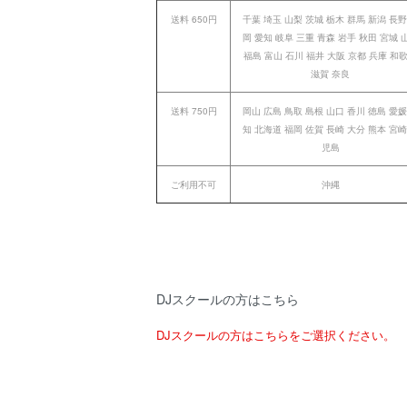
送料 650円
千葉 埼玉 山梨 茨城 栃木 群馬 新潟 長野
岡 愛知 岐阜 三重 青森 岩手 秋田 宮城 
福島 富山 石川 福井 大阪 京都 兵庫 和
滋賀 奈良
送料 750円
岡山 広島 鳥取 島根 山口 香川 徳島 愛媛
知 北海道 福岡 佐賀 長崎 大分 熊本 宮崎
児島
ご利用不可
沖縄
DJスクールの方はこちら
DJスクールの方はこちらをご選択ください。