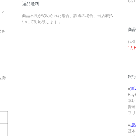
頂け
返品送料
ード
商品不良が認められた場合、誤送の場合、当店着払
いにて対応致します 。
商
求さ
代引
1万
銀
を除
●
振
Pa
本店
。
普通 
フリ
●
振
基本