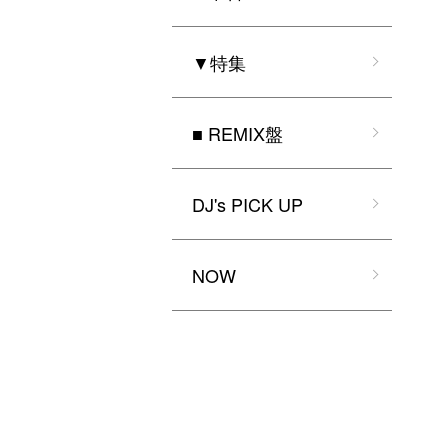
▼特集
■ REMIX盤
DJ's PICK UP
NOW