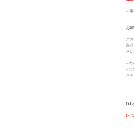
※ 
お
ご注
商品
さい
※代
※ご
きも
DJ
DJ