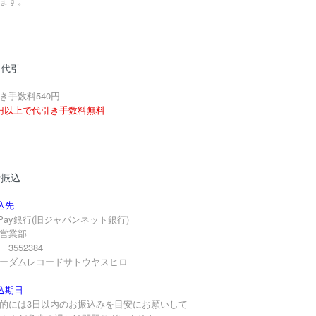
ます。
品代引
き手数料540円
円以上で代引き手数料無料
行振込
込先
yPay銀行(旧ジャパンネット銀行)
営業部
3552384
ーダムレコードサトウヤスヒロ
込期日
的には3日以内のお振込みを目安にお願いして