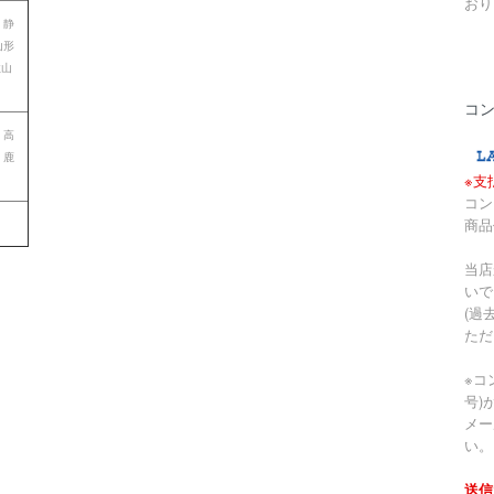
おり
 静
山形
歌山
コ
 高
 鹿
※支
コン
商品
当店
いで
(過
ただ
※コ
号)
メー
い。
送信