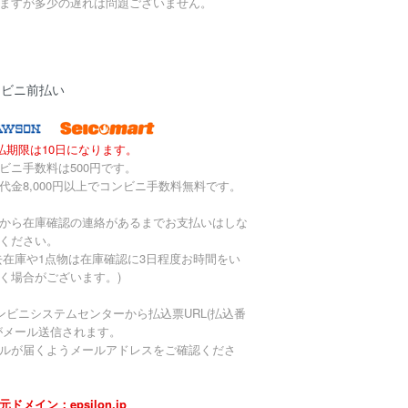
ますが多少の遅れは問題ございません。
ンビニ前払い
払期限は10日になります。
ビニ手数料は500円です。
代金8,000円以上でコンビニ手数料無料です。
から在庫確認の連絡があるまでお支払いはしな
ください。
去在庫や1点物は在庫確認に3日程度お時間をい
く場合がございます。)
ンビニシステムセンターから払込票URL(払込番
がメール送信されます。
ルが届くようメールアドレスをご確認くださ
元ドメイン：epsilon.jp