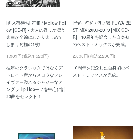
[再入荷待ち] 符和 / Mellow Fell
[予約] 符和 / 湖ノ響 FUWA BE
ow [CD-R] - 大人の香りが漂う
ST MIX 2009-2019 [MIX CD-
楽曲が全編にわたり楽しめて
R] - 10周年を記念した自身初
しまう究極の1枚!!
のベスト・ミックスが完成。
1,389円(税込1,528円)
2,000円(税込2,200円)
往年のクラシックではなくデ
10周年を記念した自身初のベ
トロイト産からメロウなフレ
スト・ミックスが完成。
イヴァー溢れるジャジーなア
ングラHip Hopモノを中心に計
33曲をセレクト！