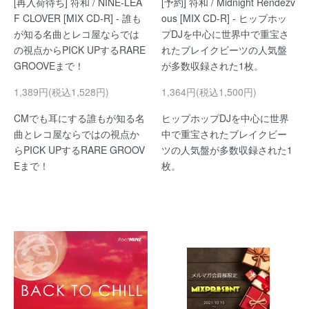
[再入荷待ち] 符和 / NINE-LEA
[予約] 符和 / Midnight Rendezv
F CLOVER [MIX CD-R] - 誰も
ous [MIX CD-R] - ヒップホッ
が知る名曲とレコ屋ならでは
プDJを中心に世界中で重宝さ
の視点からPICK UPするRARE
れたブレイクビーツの人気盤
GROOVEまで！
が多数収録された1枚。
1,389円(税込1,528円)
1,364円(税込1,500円)
CMでも耳にする誰もが知る名
ヒップホップDJを中心に世界
曲とレコ屋ならではの視点か
中で重宝されたブレイクビー
らPICK UPするRARE GROOV
ツの人気盤が多数収録された1
Eまで！
枚。