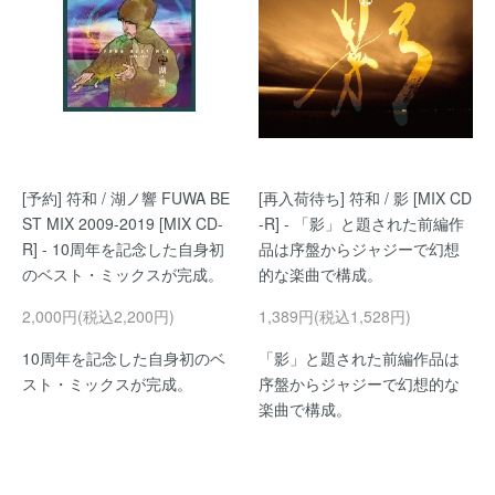
[予約] 符和 / 湖ノ響 FUWA BE
[再入荷待ち] 符和 / 影 [MIX CD
ST MIX 2009-2019 [MIX CD-
-R] - 「影」と題された前編作
R] - 10周年を記念した自身初
品は序盤からジャジーで幻想
のベスト・ミックスが完成。
的な楽曲で構成。
2,000円(税込2,200円)
1,389円(税込1,528円)
10周年を記念した自身初のベ
「影」と題された前編作品は
スト・ミックスが完成。
序盤からジャジーで幻想的な
楽曲で構成。