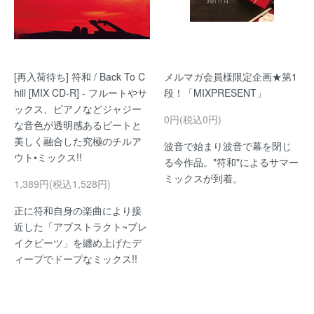
[再入荷待ち] 符和 / Back To C
メルマガ会員様限定企画★第1
hill [MIX CD-R] - フルートやサ
段！「MIXPRESENT」
ックス、ピアノなどジャジー
0円(税込0円)
な音色が透明感あるビートと
美しく融合した究極のチルア
波音で始まり波音で幕を閉じ
ウト•ミックス!!
る今作品。"符和"によるサマー
ミックスが到着。
1,389円(税込1,528円)
正に符和自身の楽曲により接
近した「アブストラクト~ブレ
イクビーツ」を纏め上げたデ
ィープでドープなミックス!!