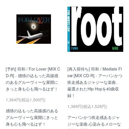
[予約] 符和 / For Lover [MIX C
[再入荷待ち] 符和 / Mediate Fl
D-R] - 感情の込もった高揚感
ow [MIX CD-R] - アーバンかつ
のあるグルーヴィーな展開に
疾走感あるジャジーな楽曲、
きっと身も心も飛べるはず！
厳選されたHip Hopを40曲収
録！
1,364円(税込1,500円)
1,389円(税込1,528円)
感情の込もった高揚感のある
グルーヴィーな展開にきっと
アーバンかつ疾走感あるジャ
身も心も飛べるはず！
ジーな楽曲,心染みるメローな