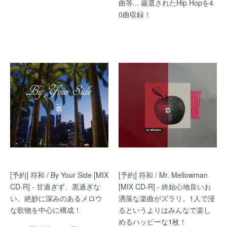
曲等... 厳選されたHip Hopを4
0曲収録！
[予約] 符和 / By Your Side [MIX
[予約] 符和 / Mr. Mellowman
CD-R] - 甘過ぎず、黒過ぎな
[MIX CD-R] - 終始心地良いお
い、絶妙に深みのあるメロウ
洒落な楽曲がズラリ。1人で浸
な歌物を中心に構成！
るというよりはみんなで楽し
めるハッピーな1枚！