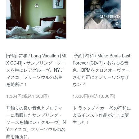
[予約] 符和 / Long Vacation [MI
[予約] 符和 / Make Beats Last
X CD-R] - サンプリング・ソー
Forever [CD-R] - あらゆる音
スを軸にレアグルーヴ、NYデ
色、BPMをクロスオーヴァー
ィスコ、フリーソウルの名曲
させた正にオンリーワンなサ
を随所に！
ウンド
1,364円(税込1,500円)
1,636円(税込1,800円)
耳触りの良い音色とメロディ
ト ラックメイカー√9の符和に
ーに着眼したサンプリング・
よるインスト作品がここに誕
ソースを軸にレアグルーヴ、N
生した！
Yディスコ、フリーソウルの名
曲を随所に。