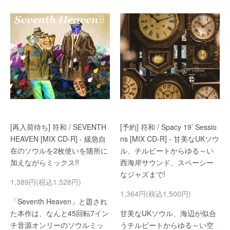
[再入荷待ち] 符和 / SEVENTH
[予約] 符和 / Spacy 19’ Sessio
HEAVEN [MIX CD-R] - 緩急自
ns [MIX CD-R] - 甘美なUKソウ
在のソウルを2枚使いを随所に
ル、チルビートからゆる～い
加えながらミックス!!
西海岸サウンド、スペーシー
なジャズまで!
1,389円(税込1,528円)
1,364円(税込1,500円)
「Seventh Heaven」と題され
た本作は、なんと45回転7イン
甘美なUKソウル、海辺が似合
チ音源オンリーのソウルミッ
うチルビートからゆる～い空