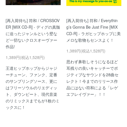
[再入荷待ち] 符和 / CROSSOV
[再入荷待ち] 符和 / Everythin
ER [MIX CD-R] - ディグの真髄
g’s Gonna Be Just Fine [MIX
に迫ったジャンルという壁な
CD-R] - ラガヒップホップに美
ど一切ないクロスオーヴァー
メロな歌物もセンスよく！
作品!
1,389円(税込1,528円)
1,389円(税込1,528円)
思わず鼻歌しそうになるほど
王道ヒップホップからジャジ
耳残りの良いキャッチーでポ
ーチューン、ファンク、定番
ジティブなサウンドを28曲セ
のサンプリングソース、更に
レクト！今までのリリース作
はフリーソウルのリエディッ
品にはない符和による「レゲ
ト、ダウンビート、現代音楽
エフレイヴァー」！！
のリミックスまでもが1枚のミ
ックスに！