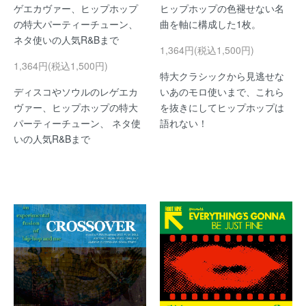
ゲエカヴァー、ヒップホップ
ヒップホップの色褪せない名
の特大パーティーチューン、
曲を軸に構成した1枚。
ネタ使いの人気R&Bまで
1,364円(税込1,500円)
1,364円(税込1,500円)
特大クラシックから見逃せな
ディスコやソウルのレゲエカ
いあのモロ使いまで、これら
ヴァー、ヒップホップの特大
を抜きにしてヒップホップは
パーティーチューン、 ネタ使
語れない！
いの人気R&Bまで