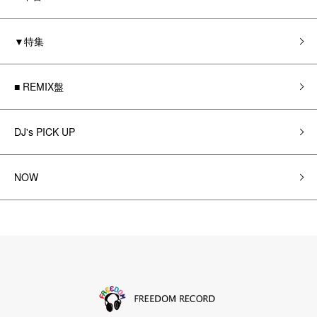
▼特集
■ REMIX盤
DJ's PICK UP
NOW