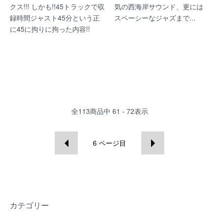
クス!!! しかも!!45トラックで収
気の西海岸サウンド、更には
録時間ジャスト45分という正
スペーシーなジャズまで...
に45に拘りに拘った内容!!
全
113
商品中
61 - 72
表示
6
ページ目
カテゴリー