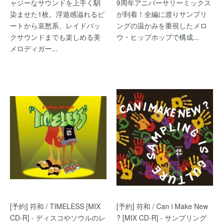
ャジーなサウンドを上手く馴
9周年アニバーサリーミックス
染ませた1枚。浮遊感溢れるビ
が到着！全編に渡りサンプリ
ートから哀愁系、レイドバッ
ングの温かみを重視したメロ
クサウンドまでも楽しめる美
ウ・ヒップホップで構成...
メロディガー...
[予約] 符和 / TIMELESS [MIX
[予約] 符和 / Can i Make New
CD-R] - ディスコやソウルのレ
? [MIX CD-R] - サンプリング