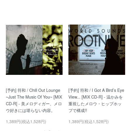
[予約] 符和 / Chill Out Lounge
[予約] 符和 / I Got A Bird’s Eye
~Just The Music Of You~ [MIX
View... [MIX CD-R] - 温かみを
CD-R] - 美メロディガー、メロ
重視したメロウ・ヒップホッ
ウ好きには堪らない内容。
プで構成!!
1,389円(税込1,528円)
1,389円(税込1,528円)