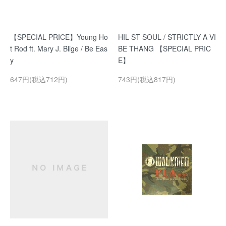
【SPECIAL PRICE】Young Ho
HIL ST SOUL / STRICTLY A VI
t Rod ft. Mary J. Blige / Be Eas
BE THANG 【SPECIAL PRIC
y
E】
647円(税込712円)
743円(税込817円)