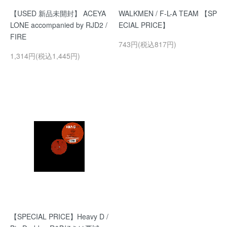
【USED 新品未開封】 ACEYA
WALKMEN / F-L-A TEAM 【SP
LONE accompanied by RJD2 /
ECIAL PRICE】
FIRE
743円(税込817円)
1,314円(税込1,445円)
【SPECIAL PRICE】Heavy D /