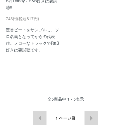
Big Daddy - R&B好きは要試
聴!!
743円(税込817円)
定番ビートをサンプルし、ソ
ロ名義となってからの代表
作。メローなトラックでR&B
好きは要試聴です。
全
5
商品中
1 - 5
表示
1
ページ目