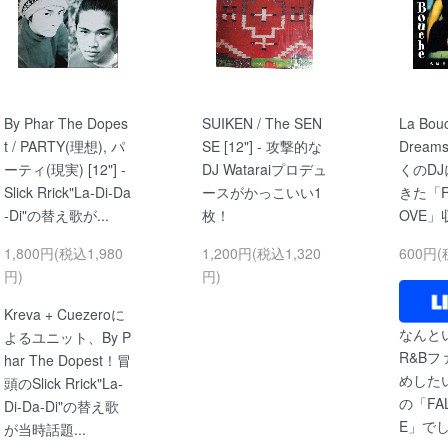
By Phar The Dopes
SUIKEN / The SEN
La Bouc
t / PARTY(理想), パ
SE [12"] - 攻撃的な
Dreams
ーティ(現実) [12"] -
DJ Wataraiプロデュ
くのDJ
Slick Rrick"La-Di-Da
ースがかっこいい1
きた「FAL
-Di"の替え歌が...
枚！
OVE」
1,800円(税込1,980
1,200円(税込1,320
600円(
円)
円)
Kreva + Cuezeroに
なんとい
よるユニット、By P
R&B
har The Dopest！冒
めした
頭のSlick Rrick"La-
の「FALL
Di-Da-Di"の替え歌
E」で
が当時話題...