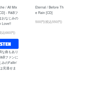
he / All Mix
Eternal / Before Th
[CD] - R&Bフ
e Rain [CD]
はおなじみの
500円(税込550円)
In Love!!
税込660円)
調な曲もあり
R&Bファンに
のFallin'
veは見逃せま