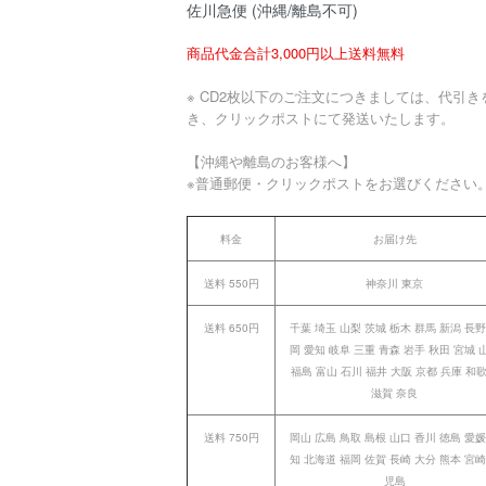
佐川急便 (沖縄/離島不可)
商品代金合計3,000円以上送料無料
※ CD2枚以下のご注文につきましては、代引き
き、クリックポストにて発送いたします。
【沖縄や離島のお客様へ】
※普通郵便・クリックポストをお選びください
料金
お届け先
送料 550円
神奈川 東京
送料 650円
千葉 埼玉 山梨 茨城 栃木 群馬 新潟 長野
岡 愛知 岐阜 三重 青森 岩手 秋田 宮城 
福島 富山 石川 福井 大阪 京都 兵庫 和
滋賀 奈良
送料 750円
岡山 広島 鳥取 島根 山口 香川 徳島 愛媛
知 北海道 福岡 佐賀 長崎 大分 熊本 宮崎
児島