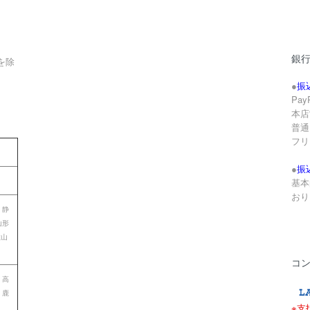
銀
を除
●
振
Pa
本店
。
普通 
フリ
●
振
基本
おり
 静
山形
歌山
コ
 高
 鹿
※支