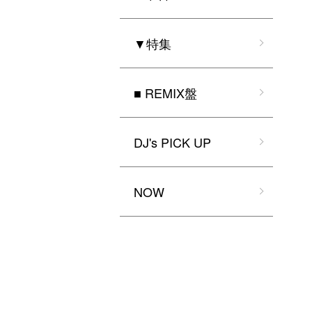
▼特集
■ REMIX盤
DJ's PICK UP
NOW