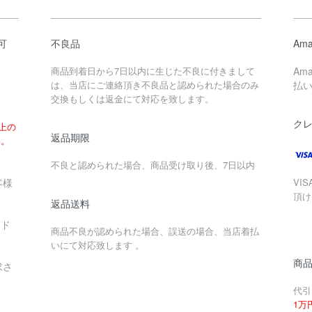
可
不良品
Ama
商品到着日から7日以内に生じた不良に付きまして
Am
は、当店にご連絡頂き不良品と認められた場合のみ
払
交換もしくは返金にて対応を致します。
ク
以上の
返品期限
い。
不良と認められた場合、商品受け取り後、7日以内
客様
VIS
頂け
返品送料
ード
商品不良が認められた場合、誤送の場合、当店着払
いにて対応致します 。
商
求さ
代引
1万