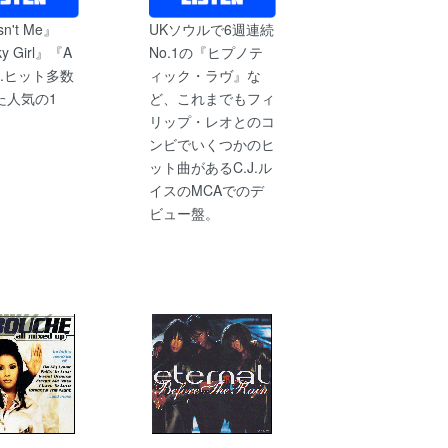
sn't Me』
UKソウルで6週連続
y Girl』『A
No.1の『ヒプノテ
...ヒット多数
ィック・ラヴ』な
た人気の1
ど、これまでもフィ
リップ・レオとのコ
ンビでいくつかのヒ
ット曲があるC.J.ル
イスのMCAでのデ
ビュー盤。