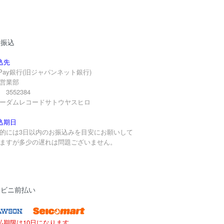
行振込
込先
yPay銀行(旧ジャパンネット銀行)
営業部
3552384
ーダムレコードサトウヤスヒロ
込期日
的には3日以内のお振込みを目安にお願いして
ますが多少の遅れは問題ございません。
ンビニ前払い
払期限は10日になります。