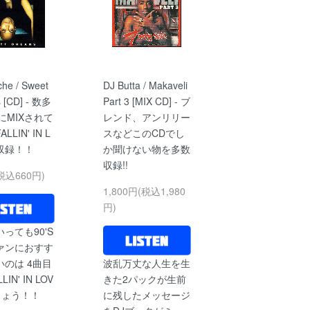
he / Sweet
DJ Butta / Makaveli
 [CD] - 数多
Part 3 [MIX CD] - ブ
にMIXされて
レンド、アンリリー
LIN' IN L
スなどこのCDでし
収録！！
か聞けない物を多数
収録!!
税込660円)
1,800円(税込1,980
円)
っても90'S
ファンにおすす
いのは 4曲目
波乱万丈な人生を生
IN' IN LOV
きた2パックが生前
しょう！！
に残したメッセージ