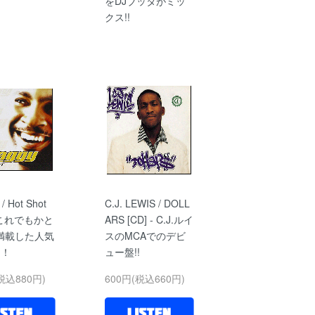
をDJブッタがミッ
クス!!
/ Hot Shot
C.J. LEWIS / DOLL
- これでもかと
ARS [CD] - C.J.ルイ
満載した人気
スのMCAでのデビ
！！
ュー盤!!
税込880円)
600円(税込660円)