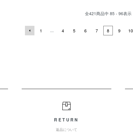
全
421
商品中
85 - 96
表示
...
1
4
5
6
7
8
9
10
RETURN
返品について