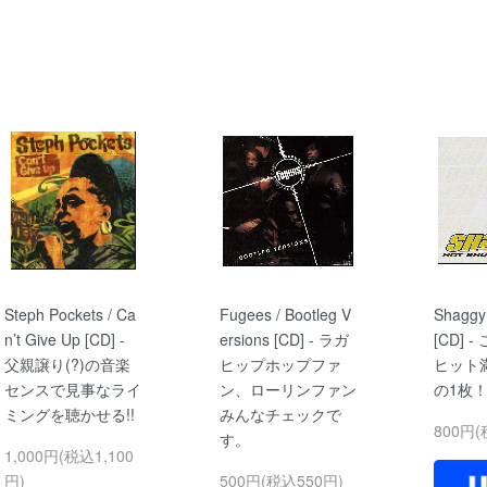
Steph Pockets / Ca
Fugees / Bootleg V
Shaggy 
n’t Give Up [CD] -
ersions [CD] - ラガ
[CD] 
父親譲り(?)の音楽
ヒップホップファ
ヒット
センスで見事なライ
ン、ローリンファン
の1枚
ミングを聴かせる!!
みんなチェックで
800円(
す。
1,000円(税込1,100
円)
500円(税込550円)