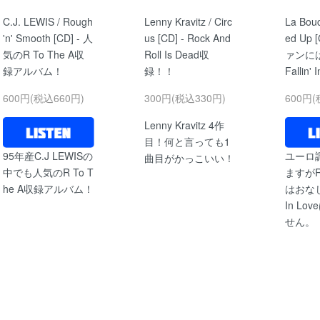
C.J. LEWIS / Rough
Lenny Kravitz / Circ
La Bouc
'n' Smooth [CD] - 人
us [CD] - Rock And
ed Up 
気のR To The A収
Roll Is Dead収
ァンに
録アルバム！
録！！
Fallin' 
600円(税込660円)
300円(税込330円)
600円(
Lenny Kravitz 4作
目！何と言っても1
95年産C.J LEWISの
ユーロ
曲目がかっこいい！
中でも人気のR To T
ますが
he A収録アルバム！
はおなじみ
In Lo
せん。