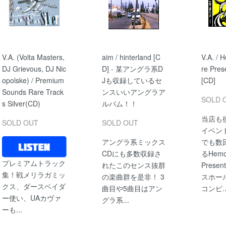
V.A. (Volta Masters,
aim / hinterland [C
V.A. / 
DJ Grievous, DJ Nic
D] - 某アングラ系D
re Pres
opolske) / Premium
Jも収録しているセ
[CD]
Sounds Rare Track
ンスいいアングラア
SOLD 
s Silver(CD)
ルバム！！
当店も
SOLD OUT
SOLD OUT
イベントD
アングラ系ミックス
でも数
CDにも多数収録さ
るHemo 
プレミアムトラック
れたこのセンス抜群
Prese
集！戦メリラガミッ
の楽曲群を是非！ 3
スホー
クス、ダースベイダ
曲目や5曲目はアン
コンピ..
ー使い、UAカヴァ
グラ系...
ーも...