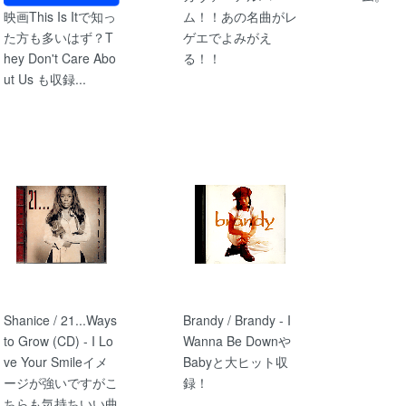
映画This Is Itで知っ
ム！！あの名曲がレ
た方も多いはず？T
ゲエでよみがえ
hey Don't Care Abo
る！！
ut Us も収録...
Shanice / 21...Ways
Brandy / Brandy - I
to Grow (CD) - I Lo
Wanna Be Downや
ve Your Smileイメ
Babyと大ヒット収
ージが強いですがこ
録！
ちらも気持ちいい曲