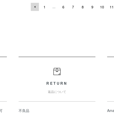
...
1
6
7
8
9
10
11
RETURN
返品について
可
不良品
Ama