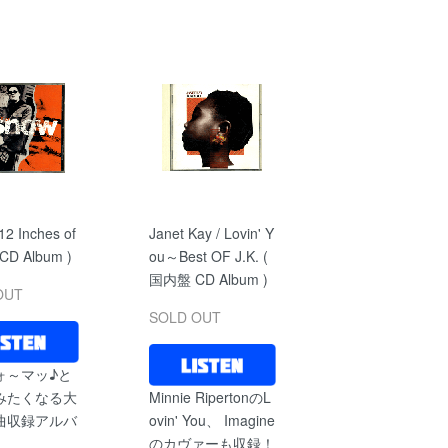
12 Inches of
Janet Kay / Lovin' Y
 CD Album )
ou～Best OF J.K. (
国内盤 CD Album )
OUT
SOLD OUT
ォ～マッ♪と
みたくなる大
Minnie RipertonのL
曲収録アルバ
ovin' You、 Imagine
のカヴァーも収録！