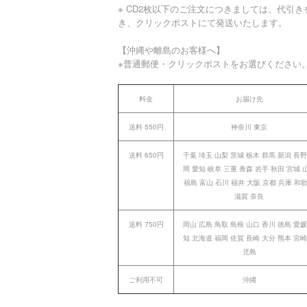
※ CD2枚以下のご注文につきましては、代引き
き、クリックポストにて発送いたします。
【沖縄や離島のお客様へ】
※普通郵便・クリックポストをお選びください
料金
お届け先
送料 550円
神奈川 東京
送料 650円
千葉 埼玉 山梨 茨城 栃木 群馬 新潟 長野
岡 愛知 岐阜 三重 青森 岩手 秋田 宮城 
福島 富山 石川 福井 大阪 京都 兵庫 和
滋賀 奈良
送料 750円
岡山 広島 鳥取 島根 山口 香川 徳島 愛媛
知 北海道 福岡 佐賀 長崎 大分 熊本 宮崎
児島
ご利用不可
沖縄