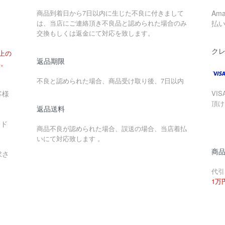
商品到着日から7日以内に生じた不良に付きまして
Am
は、当店にご連絡頂き不良品と認められた場合のみ
払
交換もしくは返金にて対応を致します。
ク
以上の
返品期限
い。
不良と認められた場合、商品受け取り後、7日以内
客様
VIS
頂け
返品送料
ード
商品不良が認められた場合、誤送の場合、当店着払
いにて対応致します 。
商
求さ
代引
1万