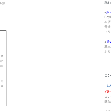
銀
を除
●
振
Pa
本店
。
普通 
フリ
●
振
基本
おり
 静
山形
歌山
コ
 高
 鹿
※支
コン
商品