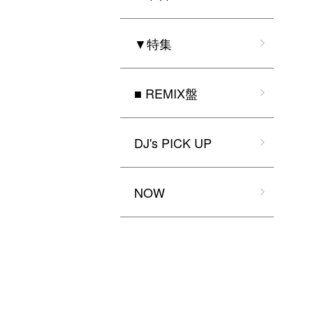
▼特集
■ REMIX盤
DJ's PICK UP
NOW