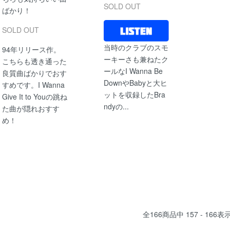
SOLD OUT
ばかり！
SOLD OUT
当時のクラブのスモ
94年リリース作。
ーキーさも兼ねたク
こちらも透き通った
ールなI Wanna Be
良質曲ばかりでおす
DownやBabyと大ヒ
すめです。I Wanna
ットを収録したBra
Give It to Youの跳ね
ndyの...
た曲が隠れおすす
め！
全
166
商品中
157 - 166
表