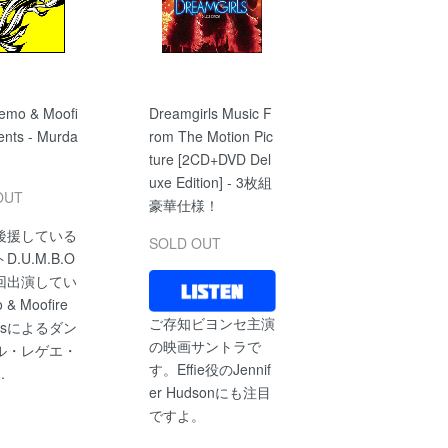
Hemo & Moofi
Dreamgirls Music F
ents - Murda
rom The Motion Pic
ture [2CD+DVD Del
uxe Edition] - 3枚組
OUT
豪華仕様！
後援している
SOLD OUT
.U.M.B.O
回出演してい
& Moofire
ご存知ビヨンセ主演
ntsによるダン
の映画サントラで
ル・レゲエ・
す。Effie役のJennif
.
er Hudsonにも注目
ですよ。