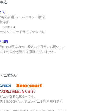
行振込
込先
yPay銀行(旧ジャパンネット銀行)
営業部
3552384
ーダムレコードサトウヤスヒロ
込期日
的には3日以内のお振込みを目安にお願いして
ますが多少の遅れは問題ございません。
ンビニ前払い
払期限は10日になります。
ビニ手数料は500円です。
代金8,000円以上でコンビニ手数料無料です。