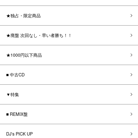
★独占・限定商品
★廃盤 次回なし・早い者勝ち！！
★1000円以下商品
■ 中古CD
▼特集
■ REMIX盤
DJ's PICK UP