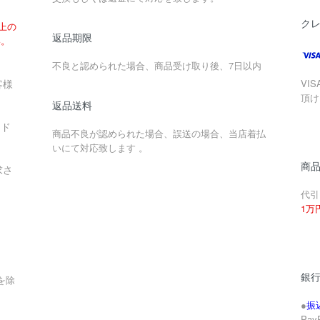
ク
以上の
返品期限
い。
不良と認められた場合、商品受け取り後、7日以内
客様
VIS
頂け
返品送料
ード
商品不良が認められた場合、誤送の場合、当店着払
いにて対応致します 。
商
求さ
代引
1万
銀
を除
●
振
Pa