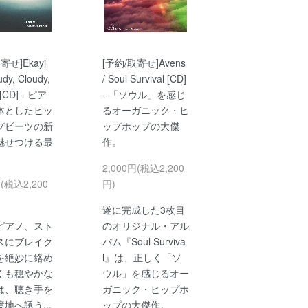
寄せ]Ekayi
[予約/取寄せ]Avens
udy, Cloudy,
/ Soul Survival [CD]
 [CD] - ピア
- 「ソウル」を感じ
体としたヒッ
るオーガニック・ヒ
プビーツの新
ップホップの大傑
魅せつける最
作。
2,000円(税込2,200
円(税込2,200
円)
遂に完成した3枚目
ピアノ、スト
のオリジナル・アル
スにブレイク
バム『Soul Surviva
を絶妙に絡め
l』は、正しく「ソ
くも穏やかな
ウル」を感じるオー
は、聴き手を
ガニック・ヒップホ
地へ誘う...
ップの大傑作。