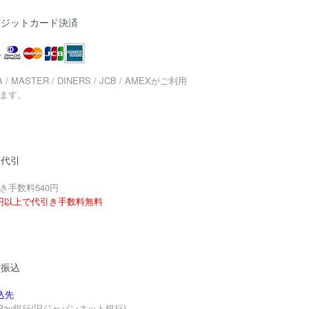
レジットカード決済
A / MASTER / DINERS / JCB / AMEXがご利用
ます。
品代引
き手数料540円
円以上で代引き手数料無料
行振込
込先
yPay銀行(旧ジャパンネット銀行)