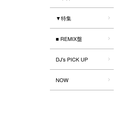
▼特集
■ REMIX盤
DJ's PICK UP
NOW