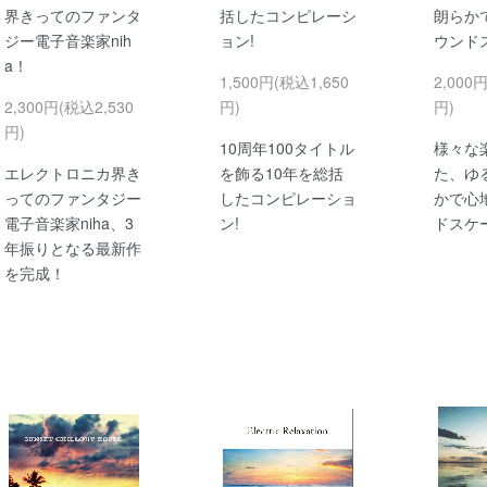
界きってのファンタ
括したコンピレーシ
朗らか
ジー電子音楽家nih
ョン!
ウンド
a！
1,500円(税込1,650
2,000
2,300円(税込2,530
円)
円)
円)
10周年100タイトル
様々な
エレクトロニカ界き
を飾る10年を総括
た、ゆ
ってのファンタジー
したコンピレーショ
かで心
電子音楽家niha、3
ン!
ドスケ
年振りとなる最新作
を完成！