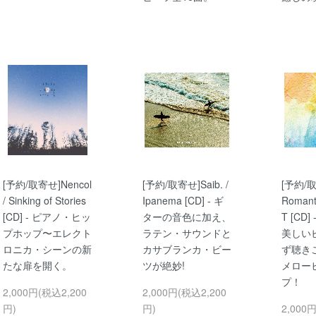
[予約/取寄せ]Nencol
[予約/取寄せ]Saib. /
[予約/取
/ Sinking of Stories
Ipanema [CD] - ギ
Romanti
[CD] - ピアノ・ヒッ
ターの音色に加え、
T [CD
プホップ〜エレクト
ラテン・サウンドと
美しい
ロニカ・シーンの新
カサブランカ・ビー
ず聴き
たな扉を開く。
ツが絶妙!
メロー
プ！
2,000円(税込2,200
2,000円(税込2,200
円)
円)
2,000