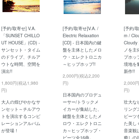
[予約/取寄せ] V.A.
[予約/取寄せ]V.A. /
[予約/取
「SUNSET CHILLO
Electric Relaxation
m / Clo
UT HOUSE」(CD) -
[CD] - 日本国内の鍵
Cloudy
サンセット・タイム
盤を主体としたメロ
ノを主
のドライブ、チルア
ウ・エレクトロニカ
プホッ
ウトな時間、空間を
～ヒップホップ!!
境地を
演出!!
新作!!
2,000円(税込2,200
1,800円(税込1,980
円)
2,000
円)
円)
日本国内のプロデュ
大人の煌びやかなサ
ーサー/トラックメ
壮大な
ンセット～チルアウ
イカーが集結した、
リング
トを演出するコンピ
鍵盤を主体としたメ
ビーツ
レーションアルバム
ロウ・エレクトロニ
た美し
が登場！
カ～ヒップホップ・
音楽観
ビーツ全16曲。
癒しの境