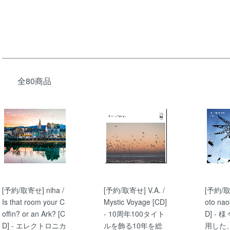
全80商品
[予約/取寄せ] niha /
[予約/取寄せ] V.A. /
[予約/取
Is that room your C
Mystic Voyage [CD]
oto naok
offin? or an Ark? [C
- 10周年100タイト
D] -
D] - エレクトロニカ
ルを飾る10年を総
用した