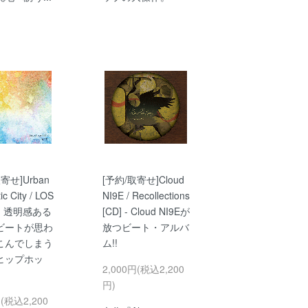
寄せ]Urban
[予約/取寄せ]Cloud
c City / LOS
NI9E / Recollections
] - 透明感ある
[CD] - Cloud NI9Eが
ビートが思わ
放つビート・アルバ
こんでしまう
ム!!
ヒップホッ
2,000円(税込2,200
円)
円(税込2,200