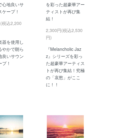
で心地良いサ
を彩った超豪華アー
スケープ！
ティストが再び集
結！
円(税込2,200
2,300円(税込2,530
円)
楽器を使用し
るやかで朗ら
『Melancholic Jaz
地良いサウン
z』シリーズを彩っ
ープ！
た超豪華アーティス
トが再び集結！究極
の「哀愁」がここ
に！！