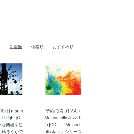
新着順
価格順
おすすめ順
寄せ] morim
[予約/取寄せ] V.A. /
i / right [C
Melancholic Jazz Tr
 様々な楽器を使
ip [CD] - 『Melanch
、ゆるやかで
olic Jazz』シリーズ