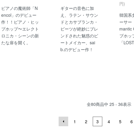
円)
ピアノの魔術師「N
ギターの音色に加
encol」のデビュー
え、ラテン・サウン
韓国系
作！！ピアノ・ヒッ
ドとカサブランカ・
ーサー「U
プホップ〜エレクト
ビーツが絶妙にブレ
manti
ロニカ・シーンの新
ンドされた魅惑のビ
プホッ
たな扉を開く。
ートメイカー、sai
「LOS
b.のデビュー作！
全
80
商品中
25 - 36
表示
1
2
3
4
5
6