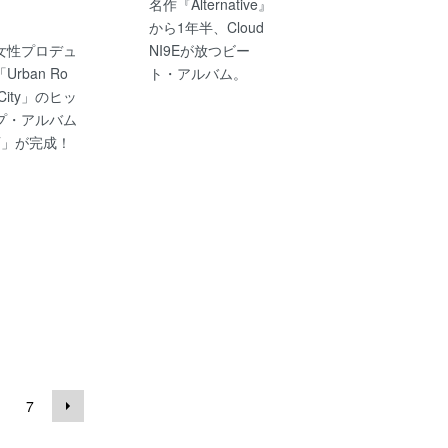
名作『Alternative』
から1年半、Cloud
女性プロデュ
NI9Eが放つビー
rban Ro
ト・アルバム。
c City」のヒッ
プ・アルバム
T」が完成！
7