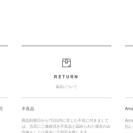
RETURN
返品について
可
不良品
Ama
商品到着日から7日以内に生じた不良に付きまして
Am
は、当店にご連絡頂き不良品と認められた場合のみ
払
交換もしくは返金にて対応を致します。