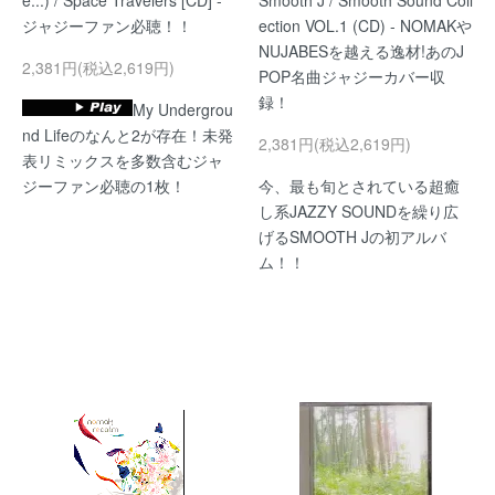
e...) / Space Travelers [CD] -
Smooth J / Smooth Sound Coll
ジャジーファン必聴！！
ection VOL.1 (CD) - NOMAKや
NUJABESを越える逸材!あのJ
2,381円(税込2,619円)
POP名曲ジャジーカバー収
録！
My Undergrou
nd Lifeのなんと2が存在！未発
2,381円(税込2,619円)
表リミックスを多数含むジャ
ジーファン必聴の1枚！
今、最も旬とされている超癒
し系JAZZY SOUNDを繰り広
げるSMOOTH Jの初アルバ
ム！！