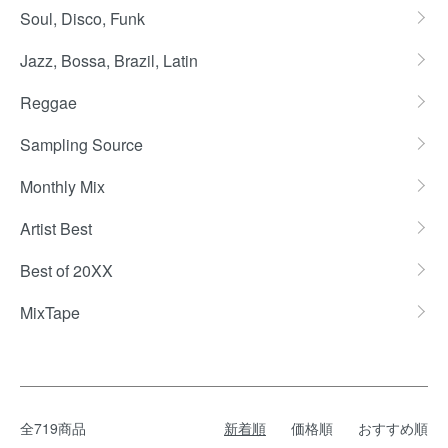
Soul, Disco, Funk
Jazz, Bossa, Brazil, Latin
Reggae
Sampling Source
Monthly Mix
Artist Best
Best of 20XX
MixTape
全719商品
新着順
価格順
おすすめ順