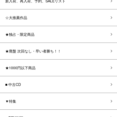
新入荷、再入荷、予約、SALEリスト
☆大推薦作品
★独占・限定商品
★廃盤 次回なし・早い者勝ち！！
★1000円以下商品
■ 中古CD
▼特集