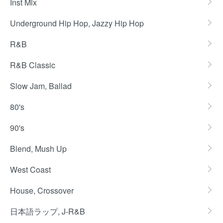
Inst Mix
Underground Hip Hop, Jazzy Hip Hop
R&B
R&B Classic
Slow Jam, Ballad
80's
90's
Blend, Mush Up
West Coast
House, Crossover
日本語ラップ, J-R&B