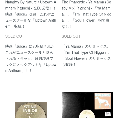
Naughty By Nature / Uptown A
The Pharcyde / Ya Mama (Co
nthem [12inch] - 全DJ必需！！
sby Mix) [12inch] - 「Ya Mam
映画『Juice』収録！これぞニ
a」、「I'm That Type Of Nigg
ュースクールな「Uptown Anth
a」、「Soul Flower」捨て曲
em」収録！
なし！
SOLD OUT
SOLD OUT
映画『Juice』にも収録された
「Ya Mama」のリミックス、
これぞニュースクールと唸ら
「I'm That Type Of Nigga」、
されるトラック、雄叫び系フ
「Soul Flower」のリミックス
ックにノックアウトな「Uptow
も収録！
n Anthem」！！