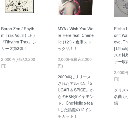
Baron Zen / Rhyth
MYA / Wish You We
Elisha 
m Trax Vol.3 ( LP ) -
re Here feat. Chene
on't Wa
『Rhythm Trax』シ
lle (12") - 倉庫スト
ove, Th
リーズ第3弾!!
ック品！！
[12inc
スとN
2,000円(税込2,200
2,000円(税込2,200
ァー収
円)
円)
2,000
2009年にリリース
円)
されたアルバム『S
UGAR & SPICE』か
クリス
らのR&Bダイヤモン
名曲カ
ド、Che'Nelleをfea
録！！
t.した話題の12イン
チカット！