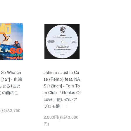
 So Whatch
Jaheim / Just In Ca
' [12"] - 血沸
se (Remix) feat. NA
らせる1曲と
S [12inch] - Tom To
この曲のこ
m Club 「Genius Of
Love」使いのレア
プロモ盤！！
円(税込2,750
2,800円(税込3,080
円)