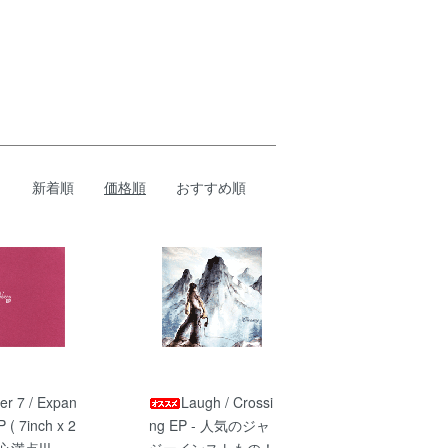
新着順
価格順
おすすめ順
ler 7 / Expan
Laugh / Crossi
P ( 7inch x 2
ng EP - 人気のジャ
び心満点!!!
ジーインストもの！