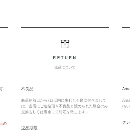
RETURN
返品について
可
不良品
Ama
商品到着日から7日以内に生じた不良に付きまして
Am
は、当店にご連絡頂き不良品と認められた場合のみ
払
交換もしくは返金にて対応を致します。
ク
以上の
返品期限
い。