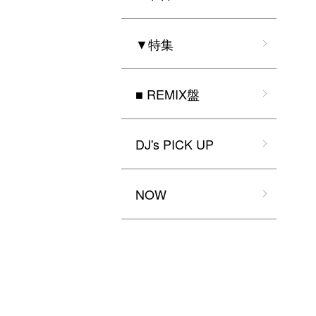
▼特集
■ REMIX盤
DJ's PICK UP
NOW