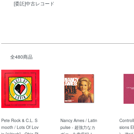
[委託]中古レコード
全480商品
Pete Rock & C.L. S
Nancy Ames / Latin
Control
mooth / Lots Of Lov
pulse - 超強力なカ
sions E
in [12inch] - Ohio Pl
ヴァー2 曲収録！
) - 遊