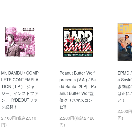
Mr. BAMBU / COMP
Peanut Butter Wolf
EPMD /
LETE CONTEMPLA
presents (V.A.) / Ba
a Sayin
TION ( LP ) - ジャ
dd Santa [2LP] - Pe
き肉躍
ジー、インストファ
anut Butter Wolf監
は正に
ン、HYDEOUTファ
修クリスマスコン
と！
ン必見！
ピ!!
2,500
2,100円(税込2,310
2,200円(税込2,420
円)
円)
円)