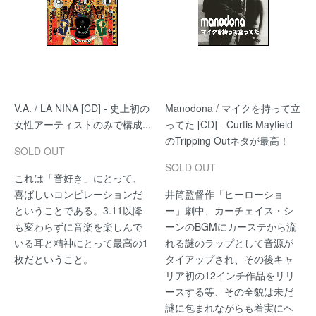
V.A. / LA NINA [CD] - 史上初の
Manodona / マイクを持って立
女性アーティストのみで構成...
ってた [CD] - Curtis Mayfield
のTripping Outネタが最高！
SOLD OUT
SOLD OUT
これは「音好き」にとって、
喜ばしいコンピレーションだ
井筒監督作「ヒーローショ
ということである。3.11以降
ー」劇中、カーチェイス・シ
も変わらずに音楽を楽しんで
ーンのBGMにカーステから流
いる耳と精神にとって最高の1
れる謎のラップとして音源が
枚だということ。
タイアップされ、その後キャ
リア初の12インチ作品をリリ
ースする等、その全貌は未だ
謎に包まれながらも着実にヘ