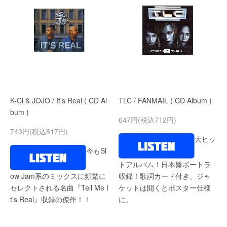
K-Ci & JOJO / It's Real ( CD Al
TLC / FANMAIL ( CD Album )
bum )
647円(税込712円)
743円(税込817円)
大ヒッ
今もSl
トアルバム！日本盤ボートラ
ow Jam系のミックスに頻繁に
収録！歌詞カード付き、ジャ
セレクトされる名曲『Tell Me I
ケットは開くとポスター仕様
t's Real』収録の傑作！！
に。